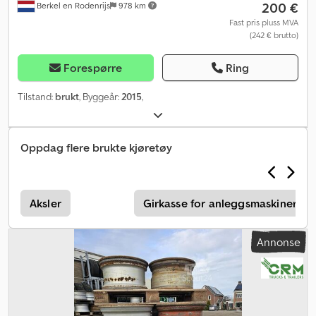
200 €
Berkel en Rodenrijs
978 km
Fast pris pluss MVA
(242 € brutto)
Forespørre
Ring
Tilstand:
brukt
, Byggeår:
2015
,
Oppdag flere brukte kjøretøy
Aksler
Girkasse for anleggsmaskiner
Annonse