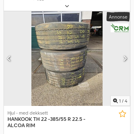
Annonse
1
/
4
Hjul - med dekksett
HANKOOK
TH 22 -385/55 R 22.5 -
ALCOA RIM