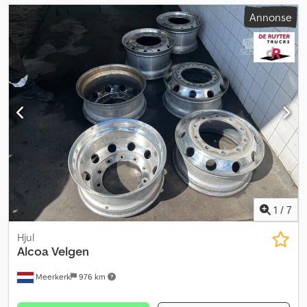
Annonse
1
/
7
Hjul
Alcoa
Velgen
Meerkerk
976 km