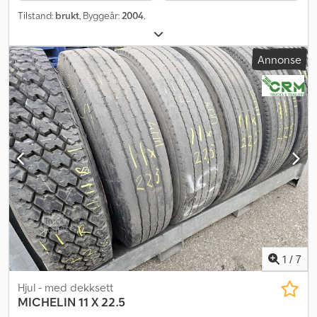
Tilstand:
brukt
, Byggeår:
2004
,
Annonse
1
/
7
Hjul - med dekksett
MICHELIN
11 X 22.5