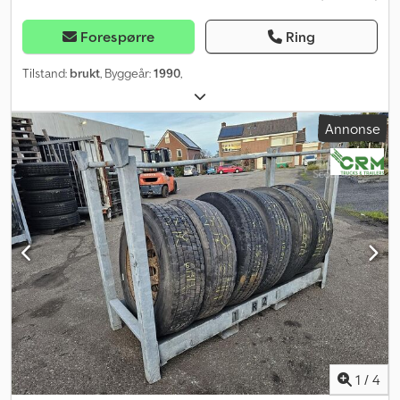
Forespørre
Ring
Tilstand:
brukt
, Byggeår:
1990
,
Annonse
1
/
4