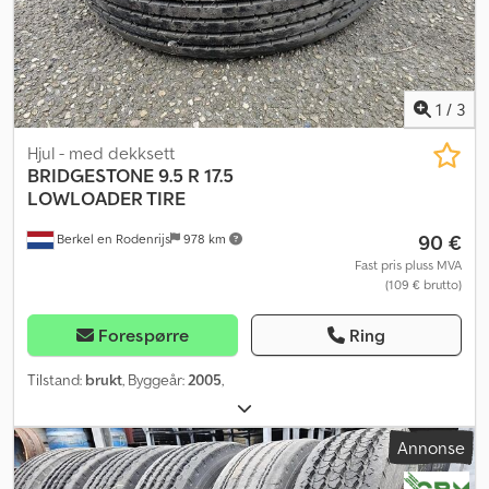
1
/
3
Hjul - med dekksett
BRIDGESTONE
9.5 R 17.5
LOWLOADER TIRE
90 €
Berkel en Rodenrijs
978 km
Fast pris pluss MVA
(109 € brutto)
Forespørre
Ring
Tilstand:
brukt
, Byggeår:
2005
,
Annonse