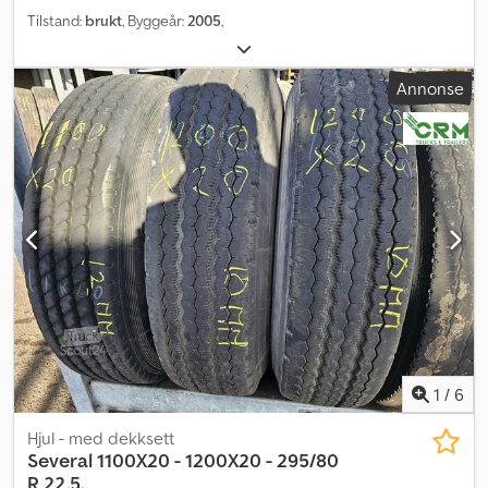
Tilstand:
brukt
, Byggeår:
2005
,
Annonse
1
/
6
Hjul - med dekksett
Several
1100X20 - 1200X20 - 295/80
R 22.5.