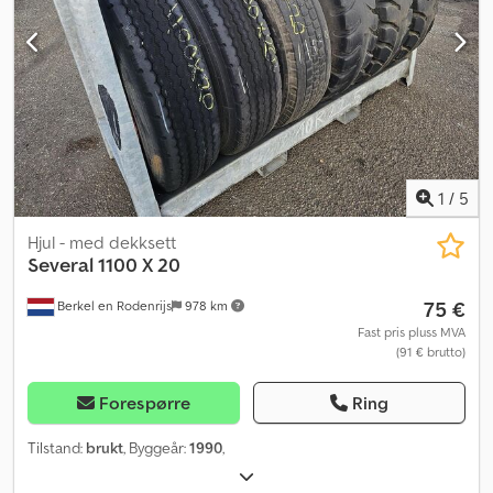
1
/
5
Hjul - med dekksett
Several
1100 X 20
75 €
Berkel en Rodenrijs
978 km
Fast pris pluss MVA
(91 € brutto)
Forespørre
Ring
Tilstand:
brukt
, Byggeår:
1990
,