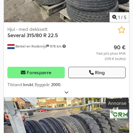
1
/
5
Hjul - med dekksett
Several
315/80 R 22.5
90 €
Berkel en Rodenrijs
978 km
Fast pris pluss MVA
(109 € brutto)
Forespørre
Ring
Tilstand:
brukt
, Byggeår:
2000
,
Annonse