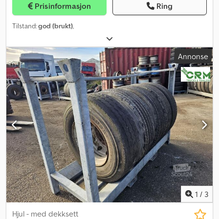
Prisinformasjon
Ring
Tilstand:
god (brukt)
,
Annonse
1
/
3
Hjul - med dekksett