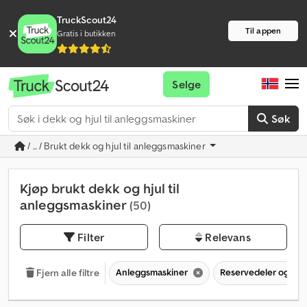
TruckScout24
Til appen
Gratis i butikken
Selge
Søk
/ ... / Brukt dekk og hjul til anleggsmaskiner
Kjøp brukt dekk og hjul til
anleggsmaskiner
(50)
Filter
Relevans
Anleggsmaskiner
Reservedeler og tilb
Fjern alle filtre