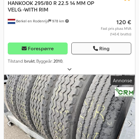
HANKOOK
295/80 R 22.5 14 MM OP
VELG -WITH RIM
120 €
Berkel en Rodenrijs
978 km
Fast pris pluss MVA
(145 € brutto)
Forespørre
Ring
Tilstand:
brukt
, Byggeår:
2010
,
Annonse