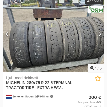
Annonse
1
/
5
Hjul - med dekksett
MICHELIN
280/75 R 22.5 TERMNAL
TRACTOR TIRE - EXTRA HEAV...
200 €
Berkel en Rodenrijs
978 km
Fast pris pluss MVA
(242 € brutto)