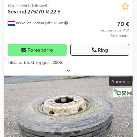
Hjul - med dekksett
Several
275/70 R 22.5
70 €
Berkel en Rodenrijs
978 km
Fast pris pluss MVA
(85 € brutto)
Forespørre
Ring
Tilstand:
brukt
, Byggeår:
2005
,
Annonse