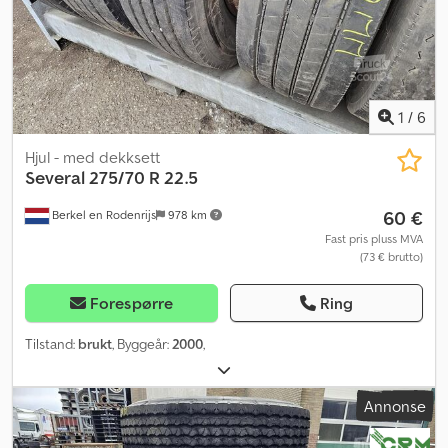
1
/
6
Hjul - med dekksett
Several
275/70 R 22.5
60 €
Berkel en Rodenrijs
978 km
Fast pris pluss MVA
(73 € brutto)
Forespørre
Ring
Tilstand:
brukt
, Byggeår:
2000
,
Annonse