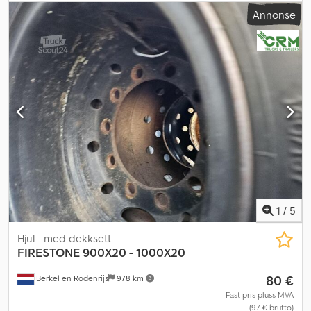
Annonse
1
/
5
Hjul - med dekksett
FIRESTONE
900X20 - 1000X20
80 €
Berkel en Rodenrijs
978 km
Fast pris pluss MVA
(97 € brutto)