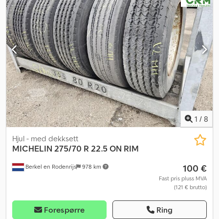
1
/
8
Hjul - med dekksett
MICHELIN
275/70 R 22.5 ON RIM
100 €
Berkel en Rodenrijs
978 km
Fast pris pluss MVA
(121 € brutto)
Forespørre
Ring