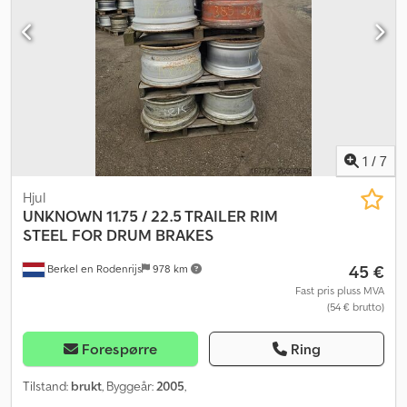
1
/
7
Hjul
UNKNOWN
11.75 / 22.5 TRAILER RIM
STEEL FOR DRUM BRAKES
45 €
Berkel en Rodenrijs
978 km
Fast pris pluss MVA
(54 € brutto)
Forespørre
Ring
Tilstand:
brukt
, Byggeår:
2005
,