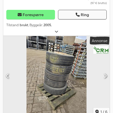
(97 € brutto)
Forespørre
Ring
Tilstand:
brukt
, Byggeår:
2005
,
Annonse
1
/
6