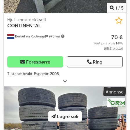
1
/
5
Hjul - med dekksett
CONTINENTAL
70 €
Berkel en Rodenrijs
978 km
Fast pris pluss MVA
(85 € brutto)
Forespørre
Ring
Tilstand:
brukt
, Byggeår:
2005
,
Annonse
Lagre søk