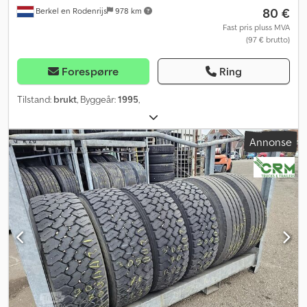
80 €
Berkel en Rodenrijs
978 km
Fast pris pluss MVA
(97 € brutto)
Forespørre
Ring
Tilstand:
brukt
, Byggeår:
1995
,
Annonse