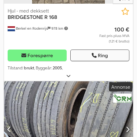
Hjul - med dekksett
BRIDGESTONE
R 168
100 €
Berkel en Rodenrijs
978 km
Fast pris pluss MVA
(121 € brutto)
Forespørre
Ring
Tilstand:
brukt
, Byggeår:
2005
,
Annonse