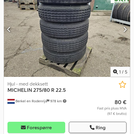
1
/
5
Hjul - med dekksett
MICHELIN
275/80 R 22.5
80 €
Berkel en Rodenrijs
978 km
Fast pris pluss MVA
(97 € brutto)
Forespørre
Ring