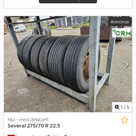
Annonse
1
/
5
Hjul - med dekksett
Several
275/70 R 22.5