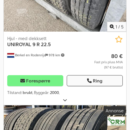
1
/
5
Hjul - med dekksett
UNIROYAL
9 R 22.5
80 €
Berkel en Rodenrijs
978 km
Fast pris pluss MVA
(97 € brutto)
Forespørre
Ring
Tilstand:
brukt
, Byggeår:
2000
,
Annonse