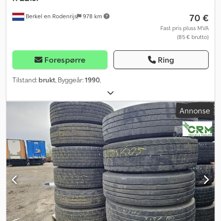
70 €
Berkel en Rodenrijs
978 km
Fast pris pluss MVA
(85 € brutto)
Forespørre
Ring
Tilstand:
brukt
, Byggeår:
1990
,
Annonse