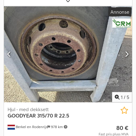
Annonse
1
/
5
Hjul - med dekksett
GOODYEAR
315/70 R 22.5
80 €
Berkel en Rodenrijs
978 km
Fast pris pluss MVA