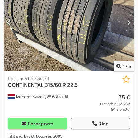
1
/
5
Hjul - med dekksett
CONTINENTAL
315/60 R 22.5
75 €
Berkel en Rodenrijs
978 km
Fast pris pluss MVA
(91 € brutto)
Forespørre
Ring
Tilstand:
brukt
, Byggeår:
2005
,