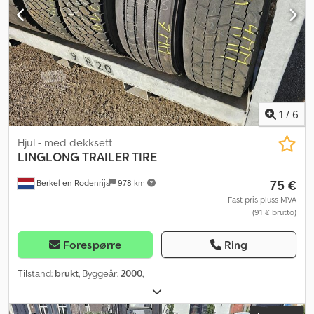
1
/
6
Hjul - med dekksett
LINGLONG
TRAILER TIRE
75 €
Berkel en Rodenrijs
978 km
Fast pris pluss MVA
(91 € brutto)
Forespørre
Ring
Tilstand:
brukt
, Byggeår:
2000
,