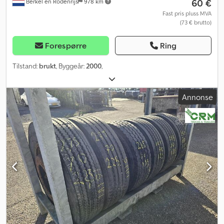
60 €
Berkel en Rodenrijs
978 km
Fast pris pluss MVA
(73 € brutto)
Forespørre
Ring
Tilstand:
brukt
, Byggeår:
2000
,
Annonse