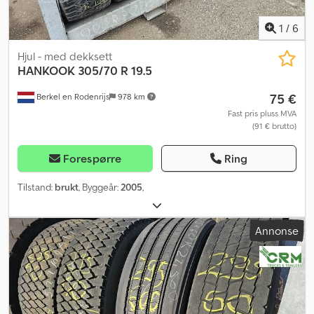
1
/
6
Hjul - med dekksett
HANKOOK
305/70 R 19.5
75 €
Berkel en Rodenrijs
978 km
Fast pris pluss MVA
(91 € brutto)
Forespørre
Ring
Tilstand:
brukt
, Byggeår:
2005
,
Annonse