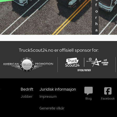
f
o
r
h
a
n
d
l
TruckScout24.no er offisiell sponsor for:
e
r
p
a
k
k
e
Bedrift
Juridisk informasjon
e
Jobber
Impressum
Blog
Facebook
F
å
Generelle vilkår
i
n