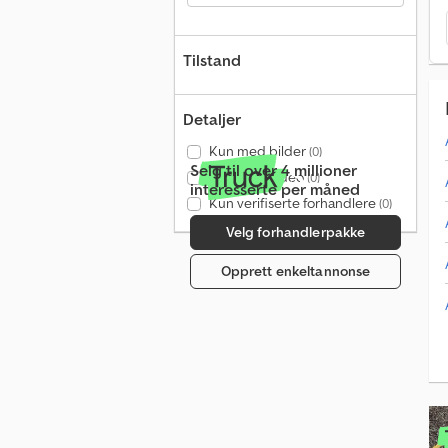
Tilstand
Detaljer
Kun med bilder
(0)
Selg til over 4 millioner
Kun med video
(0)
interesserte per måned
Kun verifiserte forhandlere
(0)
Velg forhandlerpakke
Opprett enkeltannonse