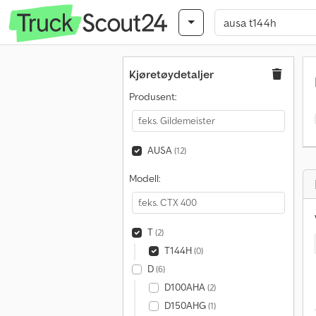
Kjøretøydetaljer
Produsent:
AUSA
(12)
Modell:
T
(2)
T144H
(0)
D
(6)
D100AHA
(2)
D150AHG
(1)