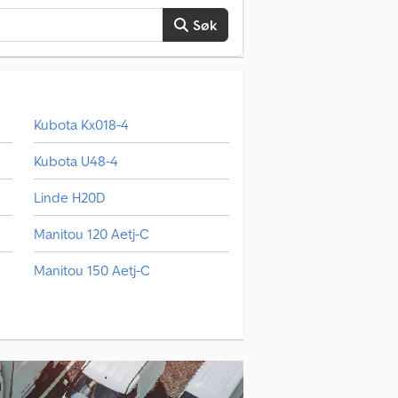
Søk
Kubota Kx018-4
Kubota U48-4
Linde H20D
Manitou 120 Aetj-C
Manitou 150 Aetj-C
Manitou Mt 1440
Manitou Mt 420 H
Rammax Rw 1404