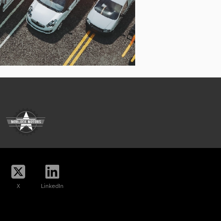
X
LinkedIn