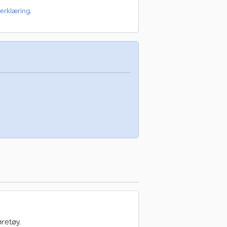
erklæring
.
retøy.