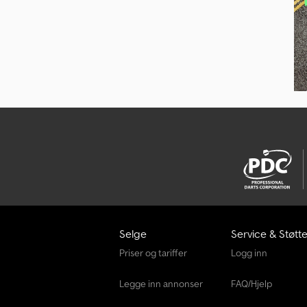
Selge
Service & Støtt
Priser og tariffer
Logg inn
Legge inn annonser
FAQ/Hjelp