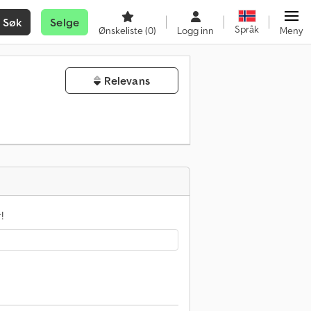
Søk
Selge
Språk
Ønskeliste
(0)
Logg inn
Meny
Relevans
!