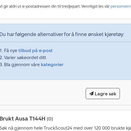
Vi gir aldri ut e-postadressen din til tredjepart. Vennligst les vår
personvern
M
å
n
e
Du har følgende alternativer for å finne ønsket kjøretøy:
d
l
i
Få nye
tilbud på e-post
g
Varier søkeordet ditt
o
Bla gjennom våre
kategorier
v
e
r
1
4
Lagre søk
0
0
0
Brukt Ausa T144H
(0)
0
Søk nå gjennom hele TruckScout24 med over 120 000 brukte kjø
k