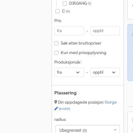
D350AHG
(1)
C
(4)
Pris:
-
Søk etter bruttopriser
Kun med prisopplysning
Produksjonsår:
-
Plassering
Din oppdagede posisjon:
Norge
(endre)
radius:
Ubegrenset
(0)