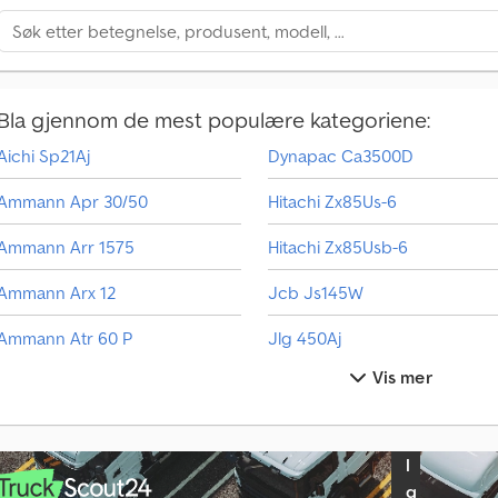
j
ø
p
s
f
Bla gjennom de mest populære kategoriene:
o
Aichi Sp21Aj
Dynapac Ca3500D
r
e
Ammann Apr 30/50
Hitachi Zx85Us-6
s
p
Ammann Arr 1575
Hitachi Zx85Usb-6
ø
r
Ammann Arx 12
Jcb Js145W
s
l
Ammann Atr 60 P
Jlg 450Aj
e
r
Vis mer
Atlas 160W
Jlg E450Aj
V
Ausa D150Ahg
Komatsu Pc228Uslc-10
e
l
Bomag Bw 100
Kubota Kx016-4
g