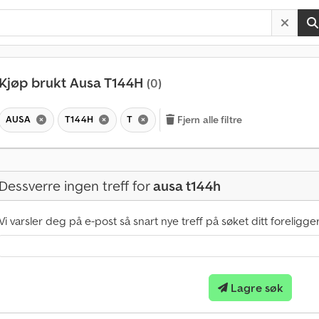
Kjøp brukt Ausa T144H
(0)
AUSA
T144H
T
Fjern alle filtre
Dessverre ingen treff for
ausa t144h
Vi varsler deg på e-post så snart nye treff på søket ditt foreligger
Lagre søk