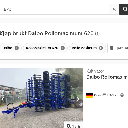
Kjøp brukt Dalbo Rollomaximum 620
(1)
Dalbo
RolloMaximum 620
RolloMaximum
Fjern al
Kultivator
Dalbo
Rollomaxi
Kassel
1 021 km
1
/
5