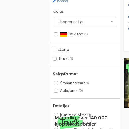
(endre)
radius:
Ubegrenset
(1)
Tyskland
(1)
Tilstand
Brukt
(1)
Salgsformat
Småannonser
(1)
Auksjoner
(0)
Detaljer
Kun med bilder
(1)
Månedlig over 140 000
Kun med video
(0)
kjøpsforespørsler