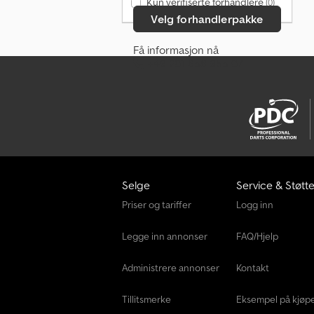
Kun verifiserte forhandlere
(0)
Velg forhandlerpakke
Få informasjon nå
+49 201 858 955 07
Selge
Service & Støtt
Priser og tariffer
Logg inn
Legge inn annonser
FAQ/Hjelp
Administrere annonser
Kontakt
Tillitsmerke
Eksempel på kjøp