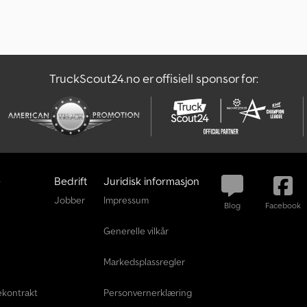
t
a
n
n
o
TruckScout24.no er offisiell sponsor for:
n
s
e
e
Bedrift
Juridisk informasjon
Jobber
Impressum
Blog
Facebook
Generelle vilkår
Markedsplassregler
ekontrakt
Personvernerklæring