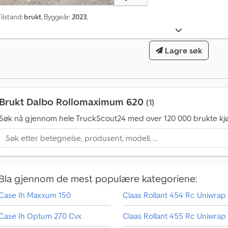
ilstand:
brukt
, Byggeår:
2023
,
Lagre søk
Brukt Dalbo Rollomaximum 620
(1)
Søk nå gjennom hele TruckScout24 med over 120 000 brukte kjø
Bla gjennom de mest populære kategoriene:
Case Ih Maxxum 150
Claas Rollant 454 Rc Uniwrap
K
j
Case Ih Optum 270 Cvx
Claas Rollant 455 Rc Uniwrap
ø