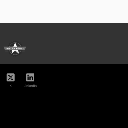
X
LinkedIn