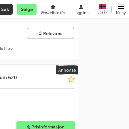
Søk
Selge
Språk
Ønskeliste
(0)
Logg inn
Meny
Relevans
le filtre
Annonse
mum 620
Prisinformasjon