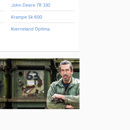
John Deere 7R 330
Krampe Sk 600
Kverneland Optima
Rammax Rw 1404
Väderstad Rollex 620