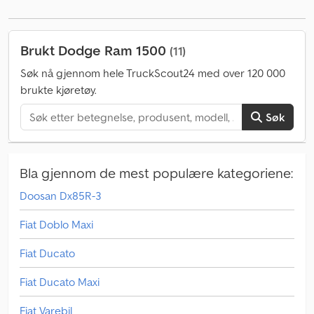
g/km
, utslippsklasse:
Euro 6
, energieffektivitet:
G
, farge:
mørkerød
, dekkstørrelse:
275/60 r20 114t
, Byggeår:
2024
, drivstoff:
flytende petroleumsgass (LPG)
, Utstyr:
ABS, aircondition,
Brukt Dodge Ram 1500
(11)
antispinnsystem, differensialsperre, ekstra frontlykter,
elektronisk stabilitetsprogram (ESP), firehjulsdrift,
Søk nå gjennom hele TruckScout24 med over 120 000
immobilisersystem, kjørecomputer, kollisjonspute,
brukte kjøretøy.
lastebilregistrering, navigasjonssystem, sentral låsing,
tilhengerkobling
,
Søk
Bla gjennom de mest populære kategoriene:
Doosan Dx85R-3
Fiat Doblo Maxi
Fiat Ducato
Fiat Ducato Maxi
Fiat Varebil