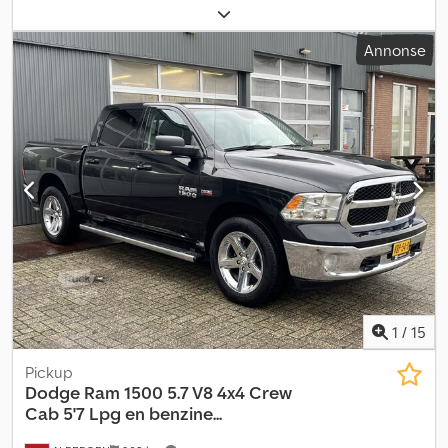
akselavstand:
3 672 mm
, totalvekt:
3 500 kg
, egenvekt:
2 438 kg
,
maksimal lastevekt:
1 062 kg
, driftsvekt:
2 438 kg
, lasteromslengde:
Annonse
1 711 mm
, drivstofforbruk (bykjøring):
15,7 l/100 km
, drivstofforbruk
(utenfor by):
10,7 l/100 km
, drivstofforbruk (kombinert):
12,4 l/100
km
, CO₂-utslipp:
288 g/km
, utslippsklasse:
Euro 6
,
energieffektivitet:
G
, farge:
svart
, antall seter:
5
, Byggeår:
2024
,
Utstyr:
ABS, aircondition, antispinnsystem, cruise control,
elektronisk stabilitetsprogram (ESP), firehjulsdrift,
immobilisersystem, kjørecomputer, kollisjonspute,
lastebilregistrering, navigasjonssystem, parkeringssensorer,
sentral låsing, servostyring, setevarmer, tilhengerkobling,
tåkelys
,
1
/
15
Pickup
Dodge
Ram 1500 5.7 V8 4x4 Crew
Cab 5'7 Lpg en benzine...