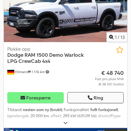
1
/
13
Plukke opp
Dodge
RAM 1500 Demo Warlock
LPG CrewCab 4x4
€ 48 740
Eltmann
1 176 km
Fast pris pluss MVA
(€ 58 001 brutto)
Forespørre
Ring
Tilstand:
nesten som ny (brukt)
, Funksjonalitet:
fullt funksjonell
,
kjørelengde:
20 000 km
, effekt:
295 kW (401,09 hk)
, drivstofftype:
bensin
, girtype:
automatisk
, akselkonfigurasjon:
4x4
, akselavstand:
3 570 mm
, totalvekt:
3 500 kg
, egenvekt:
2 595 kg
, maksimal