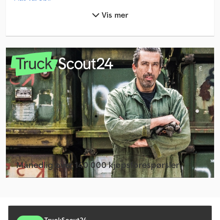
Vis mer
Ford Transit 350
Krampe Hp 20 Carrier
Liebherr Ltm 1500-8.1
Mercedes Benz Lastebiler
Mercedes Benz Minibuss
Mercedes Benz Traktor
Mercedes Benz Varebil
Mercedes-Benz Actros
Månedlig over 140 000 kjøpsforespørsler
Mercedes-Benz Atego
Velg forhandlerpakke
Mercedes-Benz Atego 1200
Mercedes-Benz Atego 1500
TruckScout24