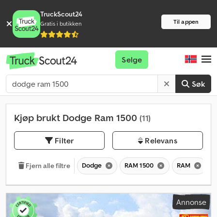
TruckScout24
Til appen
Gratis i butikken
Selge
Søk
Kjøp brukt Dodge Ram 1500
(11)
Filter
Relevans
Dodge
RAM 1500
RAM
Fjern alle filtre
Annonse