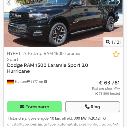
1
/
21
NYHET: 2x Pick-up RAM 1500 Laramie
Sport
Dodge
RAM 1500 Laramie Sport 3.0
Hurricane
€ 63 781
Eltmann
1 177 km
Fast pris pluss MVA
(€ 75 899 brutto)
Forespørre
Ring
Tilstand:
ny
, kjørelengde:
10 km
, effekt:
309 kW (420,12 hk)
,
drivstofftype:
bensin
, girtype:
automatisk
, akselkonfigurasjon:
4x4
,