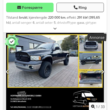
Forespørre
Ring
Tilstand:
brukt
, kjørelengde:
220 000 km
, effekt:
291 kW (395,65
hk)
, antall senger:
6
, antall seter:
5
, drivstofftype:
gass
, girtype:
automatisk
, farge:
hvit
, første registrering:
10/2012
, neste kontroll
(TÜV):
08/2024
, utslippsklasse:
Euro 6
, drivstofforbruk (kombinert):
Annonse
14 l/100 km
, drivstofforbruk (bykjøring):
18 l/100 km
,
drivstofforbruk (utenfor by):
13 l/100 km
, totalvekt:
7 000 kg
,
egenvekt:
5 500 kg
, maksimal lastevekt:
1 500 kg
, Byggeår:
2012
,
energieffektivitet:
G
, CO₂-utslipp:
352 g/km
, drivstoff:
flytende
petroleumsgass (LPG)
, Utstyr:
ABS, aircondition, bad,
enkeltseng, firehjulsdrift, kjøkken ombord, kjørecomputer,
kollisjonspute, lastebilregistrering, markise, midtre
sittearrangement, navigasjonssystem, parkeringssensorer,
parkeringsvarmer, sentral låsing, servostyring, setevarmer,
tilhengerkobling
,
1
/
33