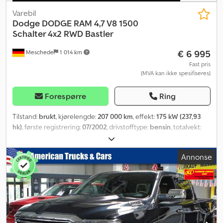
Varebil
Dodge
DODGE RAM 4,7 V8 1500
Schalter 4x2 RWD Bastler
€ 6 995
Meschede
1 014 km
Fast pris
(MVA kan ikke spesifiseres)
Forespørre
Ring
Tilstand:
brukt
, kjørelengde:
207 000 km
, effekt:
175 kW (237,93
hk)
, første registrering:
07/2002
, drivstofftype:
bensin
, totalvekt:
3 017 kg
, farge:
svart
, girtype:
mekanisk
, utslippsklasse:
Euro 4
,
antall seter:
3
,
Annonse