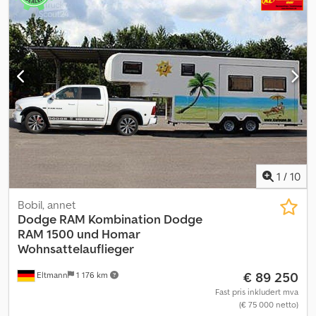
1
/
10
Bobil, annet
Dodge RAM
Kombination Dodge
RAM 1500 und Homar
Wohnsattelauflieger
€ 89 250
Eltmann
1 176 km
Fast pris inkludert mva
(€ 75 000 netto)