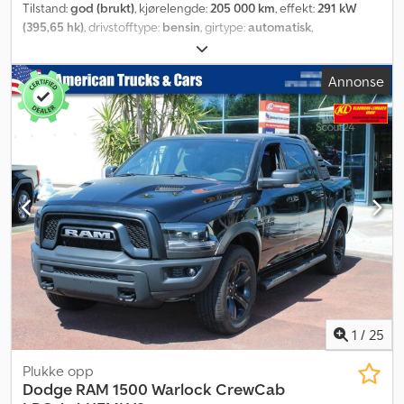
Tilstand:
god (brukt)
, kjørelengde:
205 000 km
, effekt:
291 kW
(395,65 hk)
, drivstofftype:
bensin
, girtype:
automatisk
,
akselkonfigurasjon:
4x4
, totalvekt:
3 500 kg
, egenvekt:
2 500 kg
,
maksimal lastevekt:
1 000 kg
, driftsvekt:
7 000 kg
, første
Annonse
registrering:
10/2012
, utslippsklasse:
Euro 5
, farge:
hvit
, fjæring:
luft
, dekkstørrelse:
305/45 R 22
, antall seter:
5
, antall tidligere
eiere:
1
, Byggeår:
2012
, Utstyr:
ABS, aircondition, cruise control,
differensialsperre, firehjulsdrift, helårsdekk, lastebilregistrering,
navigasjonssystem, sentral låsing, setevarmer, tilhengerkobling,
tåkelys
,
1
/
25
Plukke opp
Dodge
RAM 1500 Warlock CrewCab