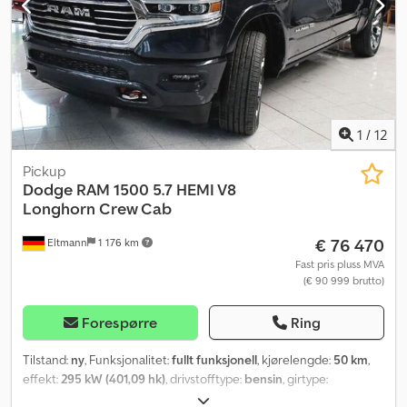
1
/
12
Pickup
Dodge
RAM 1500 5.7 HEMI V8
Longhorn Crew Cab
€ 76 470
Eltmann
1 176 km
Fast pris pluss MVA
(€ 90 999 brutto)
Forespørre
Ring
Tilstand:
ny
, Funksjonalitet:
fullt funksjonell
, kjørelengde:
50 km
,
effekt:
295 kW (401,09 hk)
, drivstofftype:
bensin
, girtype:
automatisk
, drivstofforbruk (bykjøring):
18,1 l/100 km
,