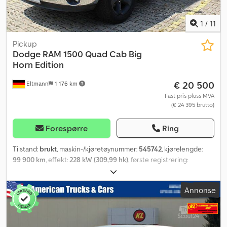
1
/
11
Pickup
Dodge
RAM 1500 Quad Cab Big
Horn Edition
€ 20 500
Eltmann
1 176 km
Fast pris pluss MVA
(€ 24 395 brutto)
Forespørre
Ring
Tilstand:
brukt
, maskin-/kjøretøynummer:
545742
, kjørelengde:
99 900 km
, effekt:
228 kW (309,99 hk)
, første registrering:
02/2008
, drivstofftype:
bensin
, dekkstørrelse:
275/60r20
,
akselkonfigurasjon:
4x2
, drivstoff:
bensin E10 91
,
Annonse
energieffektivitet:
G
, CO₂-utslipp:
350 g/km
, drivstofforbruk
(bykjøring):
16 l/100 km
, drivstofforbruk (utenfor by):
13 l/100 km
,
drivstofforbruk (kombinert):
14 l/100 km
, farge:
gul
, girtype:
automatisk
, utslippsklasse:
Euro 4
, Byggeår:
2008
, Utstyr:
ABS,