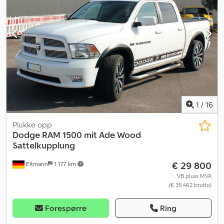
aircondition, cruise control, differensialsperre,
immobilisersystem, kollisjonspute, sentral låsing, tåkelys
,
1
/
16
Plukke opp
Dodge
RAM 1500 mit Ade Wood
Sattelkupplung
€ 29 800
Eltmann
1 177 km
VB pluss MVA
(€ 35 462 brutto)
Forespørre
Ring