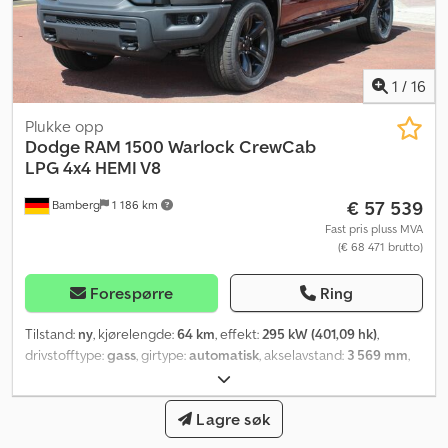
sentral låsing, servostyring, setevarmer, tilhengerkobling
,
1
/
16
Plukke opp
Dodge
RAM 1500 Warlock CrewCab
LPG 4x4 HEMI V8
€ 57 539
Bamberg
1 186 km
Fast pris pluss MVA
(€ 68 471 brutto)
Forespørre
Ring
Tilstand:
ny
, kjørelengde:
64 km
, effekt:
295 kW (401,09 hk)
,
drivstofftype:
gass
, girtype:
automatisk
, akselavstand:
3 569 mm
,
totalvekt:
3 500 kg
, egenvekt:
2 519 kg
, maksimal lastevekt:
981 kg
,
driftsvekt:
2 519 kg
, første registrering:
04/2023
, drivstofforbruk
(bykjøring):
15,7 l/100 km
, drivstofforbruk (utenfor by):
Lagre søk
10,7 l/100
km
, drivstofforbruk (kombinert):
14,9 l/100 km
, CO₂-utslipp:
352