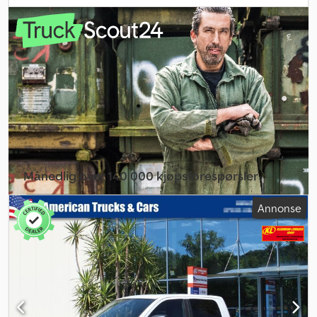
drivstofforbruk (utenfor by):
9,6 l/100 km
, drivstofforbruk
(kombinert):
12,8 l/100 km
, CO₂-utslipp:
352 g/km
, utslippsklasse:
Euro 6
, energieffektivitet:
G
, farge:
svart
, antall seter:
5
, Byggeår:
2024
, Utstyr:
ABS, aircondition, antispinnsystem, cruise control,
elektronisk stabilitetsprogram (ESP), firehjulsdrift,
immobilisersystem, kjørecomputer, kollisjonspute,
navigasjonssystem, parkeringssensorer, sentral låsing,
servostyring, setevarmer, tilhengerkobling, tåkelys
,
Månedlig over 140 000 kjøpsforespørsler
Velg forhandlerpakke
Annonse