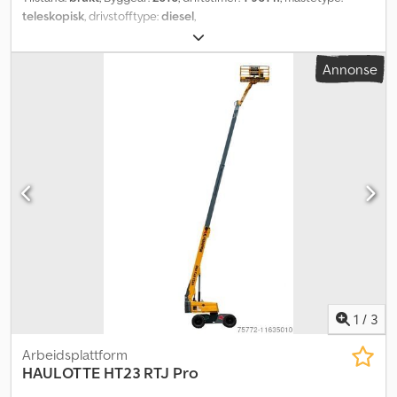
teleskopisk
, drivstofftype:
diesel
,
Annonse
1
/
3
Arbeidsplattform
HAULOTTE
HT23 RTJ Pro