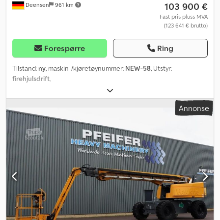
103 900 €
Deensen
961 km
Fast pris pluss MVA
(123 641 € brutto)
Forespørre
Ring
Tilstand:
ny
, maskin-/kjøretøynummer:
NEW-58
, Utstyr:
firehjulsdrift
,
Annonse