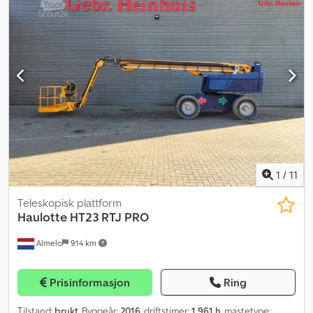
1
/
11
Teleskopisk plattform
Haulotte
HT23 RTJ PRO
Almelo
914 km
Prisinformasjon
Ring
Tilstand:
brukt
, Byggeår:
2016
, driftstimer:
1 961 h
, mastetype: