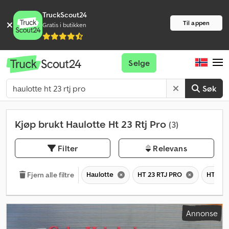
TruckScout24
Til appen
Gratis i butikken
Selge
Søk
Kjøp brukt Haulotte Ht 23 Rtj Pro
(3)
Filter
Relevans
Haulotte
HT 23 RTJ PRO
HT
Fjern alle filtre
Annonse