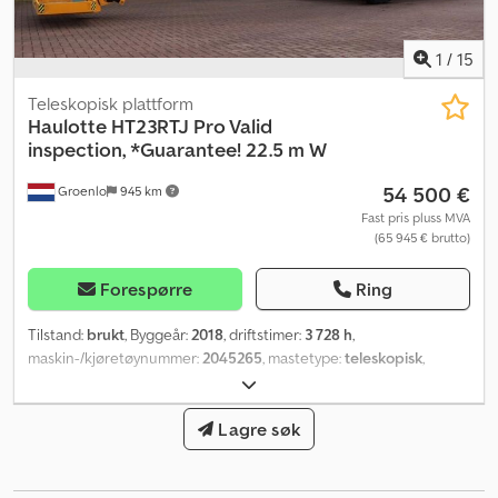
1
/
15
Teleskopisk plattform
Haulotte
HT23RTJ Pro Valid
inspection, *Guarantee! 22.5 m W
54 500 €
Groenlo
945 km
Fast pris pluss MVA
(65 945 € brutto)
Forespørre
Ring
Tilstand:
brukt
, Byggeår:
2018
, driftstimer:
3 728 h
,
maskin-/kjøretøynummer:
2045265
, mastetype:
teleskopisk
,
drivstofftype:
diesel
, Utstyr:
firehjulsdrift
,
Lagre søk