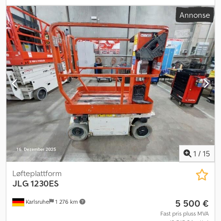
Annonse
1
/
15
Løfteplattform
JLG
1230ES
5 500 €
Karlsruhe
1 276 km
Fast pris pluss MVA