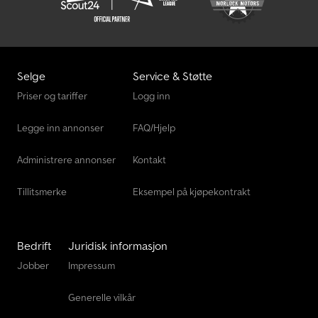
Jlg 2032Es
Jlg 3246Es
Jlg 450Aj
Selge
Service & Støtte
Jlg 660Sj
Priser og tariffer
Logg inn
Jlg E450Aj
Legge inn annonser
FAQ/Hjelp
Jlg R3246
Administrere annonser
Kontakt
Tillitsmerke
Eksempel på kjøpekontrakt
Bedrift
Juridisk informasjon
Jobber
Impressum
Generelle vilkår