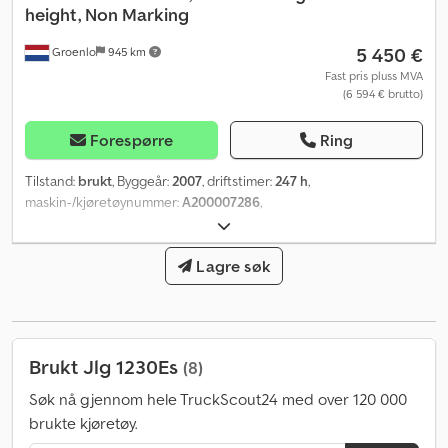
height, Non Marking
5 450 €
Groenlo
945 km
Fast pris pluss MVA
(6 594 € brutto)
Forespørre
Ring
Tilstand:
brukt
, Byggeår:
2007
, driftstimer:
247 h
,
maskin-/kjøretøynummer:
A200007286
,
Lagre søk
Brukt Jlg 1230Es
(8)
Søk nå gjennom hele TruckScout24 med over 120 000
brukte kjøretøy.