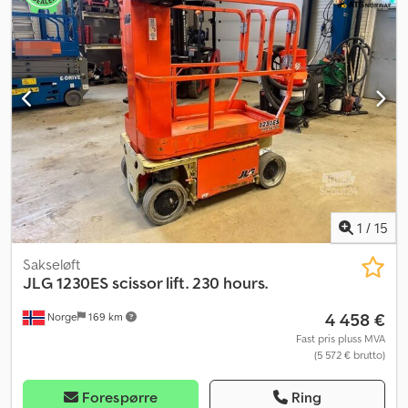
1
/
15
Sakseløft
JLG
1230ES scissor lift. 230 hours.
4 458 €
Norge
169 km
Fast pris pluss MVA
(5 572 € brutto)
Forespørre
Ring