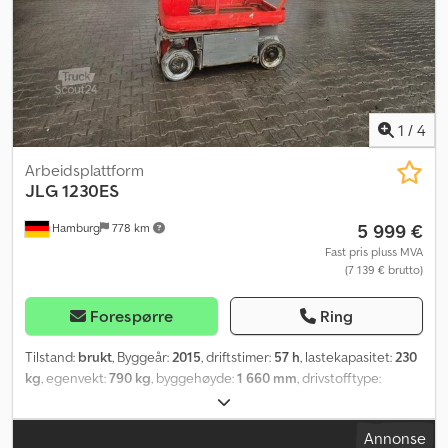
1
/
4
Arbeidsplattform
JLG
1230ES
5 999 €
Hamburg
778 km
Fast pris pluss MVA
(7 139 € brutto)
Forespørre
Ring
Tilstand:
brukt
, Byggeår:
2015
, driftstimer:
57 h
, lastekapasitet:
230
kg
, egenvekt:
790 kg
, byggehøyde:
1 660 mm
, drivstofftype:
elektrisk
, dekktilstand:
50 prosent
, farge:
annen
, total lengde:
1 360 mm
,
Annonse