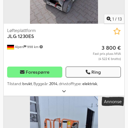
1
/
13
Løfteplattform
JLG
1230ES
3 800 €
Alpen
998 km
Fast pris pluss MVA
(4 522 € brutto)
Forespørre
Ring
Tilstand:
brukt
, Byggeår:
2014
, drivstofftype:
elektrisk
,
Annonse