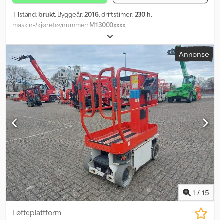
Tilstand:
brukt
, Byggeår:
2016
, driftstimer:
230 h
,
maskin-/kjøretøynummer:
M13000xxxx
,
Annonse
1
/
15
Løfteplattform