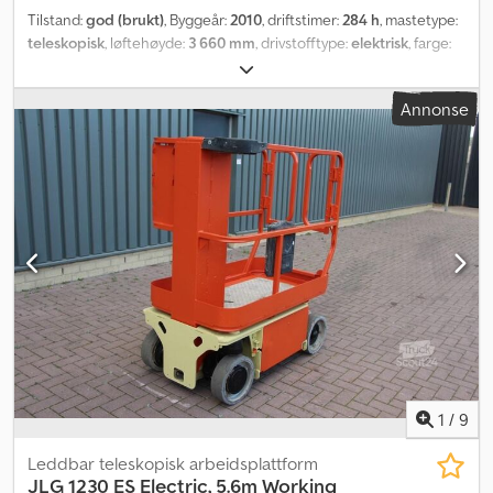
Tilstand:
god (brukt)
, Byggeår:
2010
, driftstimer:
284 h
, mastetype:
teleskopisk
, løftehøyde:
3 660 mm
, drivstofftype:
elektrisk
, farge:
oransje
,
Annonse
1
/
9
Leddbar teleskopisk arbeidsplattform
JLG
1230 ES Electric, 5.6m Working