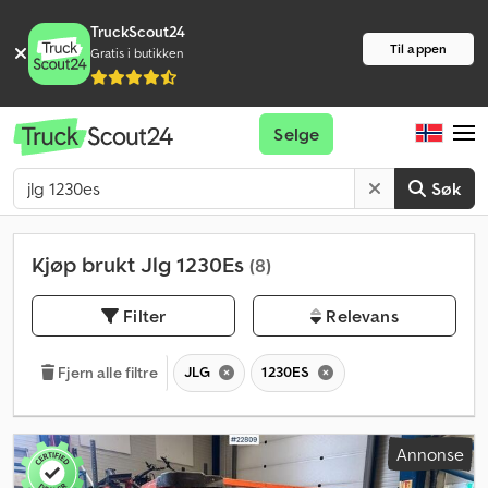
TruckScout24
Til appen
Gratis i butikken
Selge
Søk
Kjøp brukt Jlg 1230Es
(8)
Filter
Relevans
JLG
1230ES
Fjern alle filtre
Annonse