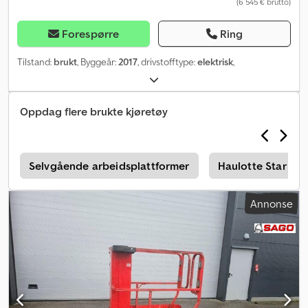
(6 545 € brutto)
Forespørre
Ring
Tilstand:
brukt
, Byggeår:
2017
, drivstofftype:
elektrisk
,
Oppdag flere brukte kjøretøy
8
Selvgående arbeidsplattformer
Haulotte Star 10
Annonse