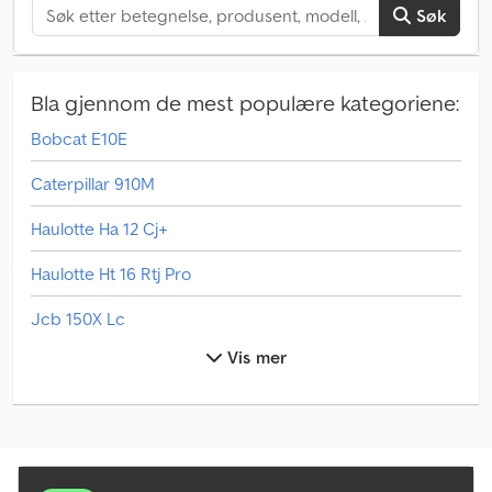
Søk
Bla gjennom de mest populære kategoriene:
Bobcat E10E
Caterpillar 910M
Haulotte Ha 12 Cj+
Haulotte Ht 16 Rtj Pro
Jcb 150X Lc
Vis mer
Jcb 155
Jcb 220X Lc
Jcb 36C-I