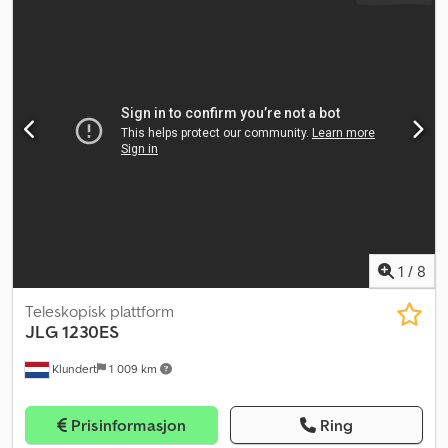
1
/
8
Teleskopisk plattform
JLG
1230ES
Klundert
1 009 km
Prisinformasjon
Ring