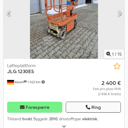
1
/
15
Løfteplattform
JLG
1230ES
2 400 €
Kassel
1 022 km
Fast pris pluss MVA
(2 856 € brutto)
Forespørre
Ring
Tilstand:
brukt
, Byggeår:
2010
, drivstofftype:
elektrisk
,