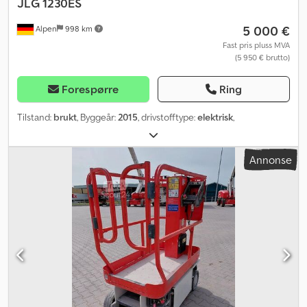
JLG
1230ES
5 000 €
Alpen
998 km
Fast pris pluss MVA
(5 950 € brutto)
Forespørre
Ring
Tilstand:
brukt
, Byggeår:
2015
, drivstofftype:
elektrisk
,
Annonse