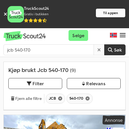
TruckScout24
Til appen
Gratis i butikken
Selge
Søk
Kjøp brukt Jcb 540-170
(9)
Filter
Relevans
JCB
540-170
Fjern alle filtre
Annonse