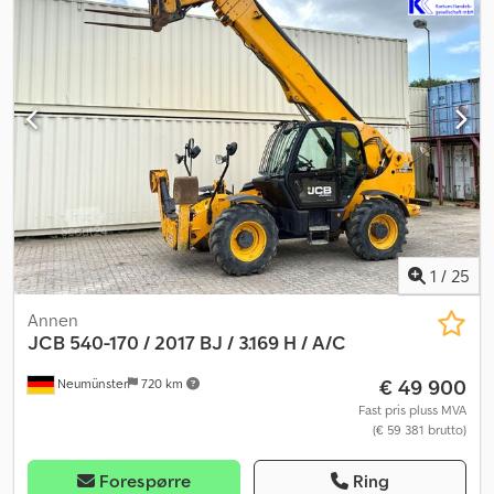
1
/
25
Annen
JCB
540-170 / 2017 BJ / 3.169 H / A/C
€ 49 900
Neumünster
720 km
Fast pris pluss MVA
(€ 59 381 brutto)
Forespørre
Ring