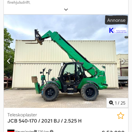
firehjulsdrift
,
Annonse
1
/
25
Teleskoplaster
JCB
540-170 / 2021 BJ / 2.525 H
Neumünster
720 km