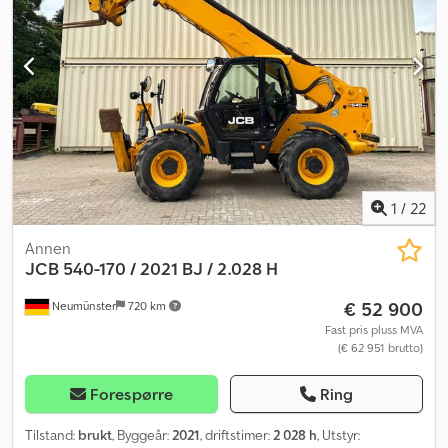
1
/
22
Annen
JCB
540-170 / 2021 BJ / 2.028 H
€ 52 900
Neumünster
720 km
Fast pris pluss MVA
(€ 62 951 brutto)
Forespørre
Ring
Tilstand:
brukt
, Byggeår:
2021
, driftstimer:
2 028 h
, Utstyr: