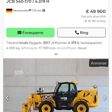
JCB
540-170 / 4.379 H
€ 49 900
Neumünster
720 km
Fast pris pluss MVA
(€ 59 381 brutto)
Forespørre
Ring
Tilstand:
brukt
, Byggeår:
2017
, driftstimer:
4 379 h
, lastekapasitet:
4 000 kg
, løftehøyde:
17 000 mm
, drivstofftype:
diesel
,
byggehøyde:
2 690 mm
, Utstyr:
førerhus, hodebeskytter
,
Annonse