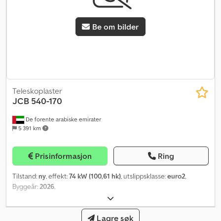
Be om bilder
Teleskoplaster
JCB
540-170
De forente arabiske emirater
5 391 km
Prisinformasjon
Ring
Tilstand:
ny
, effekt:
74 kW (100,61 hk)
, utslippsklasse:
euro2
,
Byggeår:
2026
,
Lagre søk