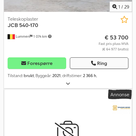
1
/
29
Teleskoplaster
JCB
540-170
€ 53 700
Lummen
1 074 km
Fast pris pluss MVA
(€ 64 977 brutto)
Forespørre
Ring
Tilstand:
brukt
, Byggeår:
2021
, driftstimer:
2 366 h
,
Annonse