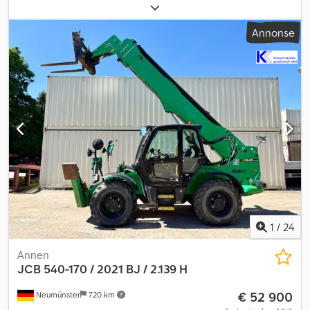
Annonse
1
/
24
Annen
JCB
540-170 / 2021 BJ / 2.139 H
€ 52 900
Neumünster
720 km