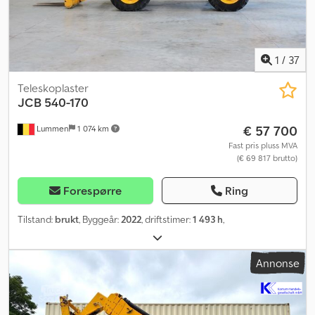
1
/
37
Teleskoplaster
JCB
540-170
€ 57 700
Lummen
1 074 km
Fast pris pluss MVA
(€ 69 817 brutto)
Forespørre
Ring
Tilstand:
brukt
, Byggeår:
2022
, driftstimer:
1 493 h
,
Annonse