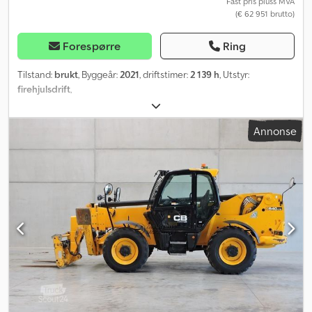
Fast pris pluss MVA
(€ 62 951 brutto)
Forespørre
Ring
Tilstand:
brukt
, Byggeår:
2021
, driftstimer:
2 139 h
, Utstyr:
firehjulsdrift
,
Annonse