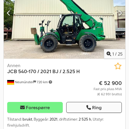
1
/
25
Annen
JCB
540-170 / 2021 BJ / 2.525 H
€ 52 900
Neumünster
720 km
Fast pris pluss MVA
(€ 62 951 brutto)
Forespørre
Ring
Tilstand:
brukt
, Byggeår:
2021
, driftstimer:
2 525 h
, Utstyr:
firehjulsdrift
,