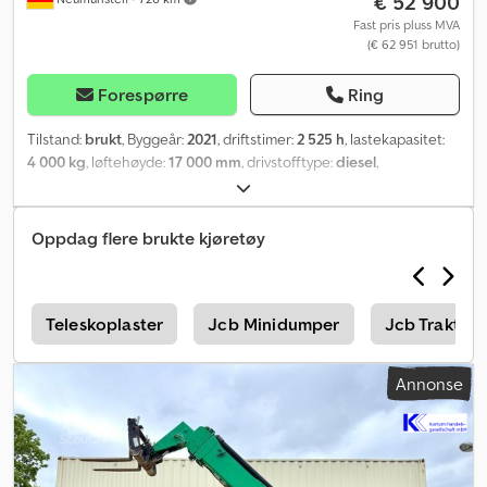
€ 52 900
Fast pris pluss MVA
(€ 62 951 brutto)
Forespørre
Ring
Tilstand:
brukt
, Byggeår:
2021
, driftstimer:
2 525 h
, lastekapasitet:
4 000 kg
, løftehøyde:
17 000 mm
, drivstofftype:
diesel
,
byggehøyde:
2 690 mm
, Utstyr:
førerhus, hodebeskytter
,
Oppdag flere brukte kjøretøy
p
Teleskoplaster
Jcb Minidumper
Jcb Traktor
Annonse