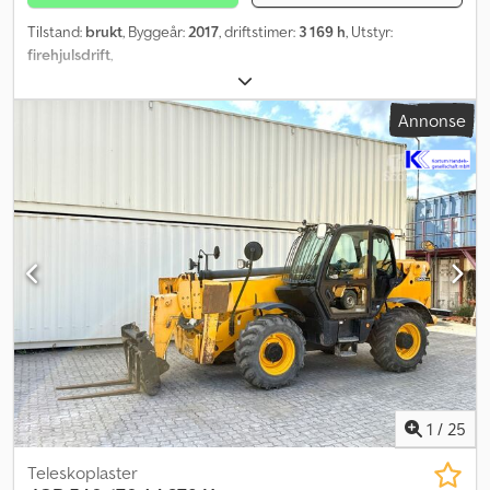
Tilstand:
brukt
, Byggeår:
2017
, driftstimer:
3 169 h
, Utstyr:
firehjulsdrift
,
Annonse
1
/
25
Teleskoplaster