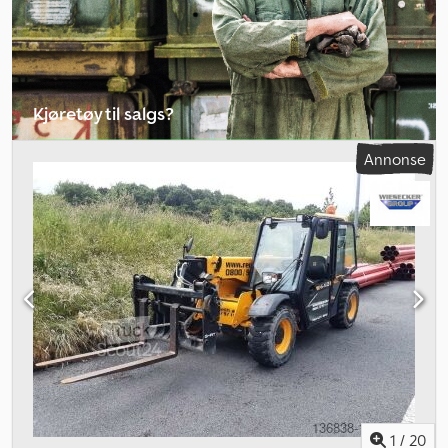
Kjøretøy til salgs?
Opprett annonse
Annonse
1
/
20