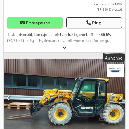
Fast pris pluss MVA
(67 830 € brutto)
Forespørre
Ring
Tilstand:
brukt
, Funksjonalitet:
fullt funksjonell
, effekt:
55 kW
(74,78 hk)
, girtype:
hydrostat
, drivstofftype:
diesel
, farge:
gul
,
totalvekt:
5 580 kg
, løftehøyde:
6 000 mm
, antall seter:
1
, Byggeår:
2022
, maskin-/kjøretøynummer:
2487378
, Utstyr:
UVV-
Annonse
sikkerhetskontroll, firehjulsdrift, førerhus
,