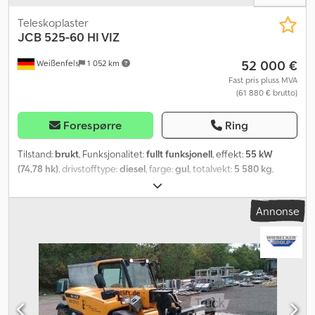
Teleskoplaster
JCB
525-60 HI VIZ
52 000 €
Weißenfels
1 052 km
Fast pris pluss MVA
(61 880 € brutto)
Forespørre
Ring
Tilstand:
brukt
, Funksjonalitet:
fullt funksjonell
, effekt:
55 kW
(74,78 hk)
, drivstofftype:
diesel
, farge:
gul
, totalvekt:
5 580 kg
,
løftekapasitet:
2 500 kg/m
, løftehøyde:
6 000 mm
, antall seter:
1
,
Byggeår:
2021
, total lengde:
5 200 mm
, total bredde:
1 890 mm
,
Annonse
total høyde:
1 970 mm
, lastekapasitet:
2 500 kg
,
maskin-/kjøretøynummer:
2486988
, motordesigner:
Kohler
, Utstyr:
UVV-sikkerhetskontroll, firehjulsdrift, førerhus
,