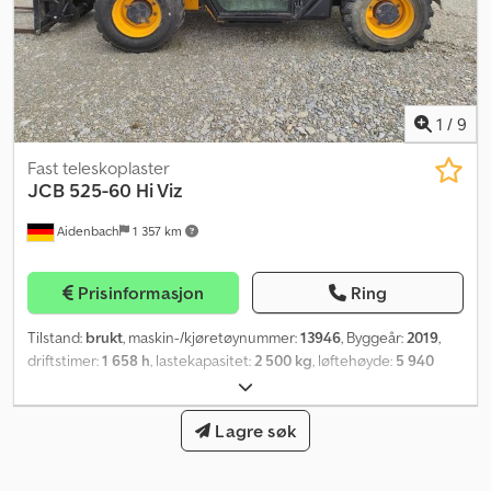
1
/
9
Fast teleskoplaster
JCB
525-60 Hi Viz
Aidenbach
1 357 km
Prisinformasjon
Ring
Tilstand:
brukt
, maskin-/kjøretøynummer:
13946
, Byggeår:
2019
,
driftstimer:
1 658 h
, lastekapasitet:
2 500 kg
, løftehøyde:
5 940
mm
, fri løftehøyde:
940 mm
, byggehøyde:
1 910 mm
, gaffellengde:
1 100 mm
, forhjul dekkdimensjon:
12-16.5
, bakdekkstørrelse:
12-
16.5
, totalvekt:
7 640 kg
,
Lagre søk