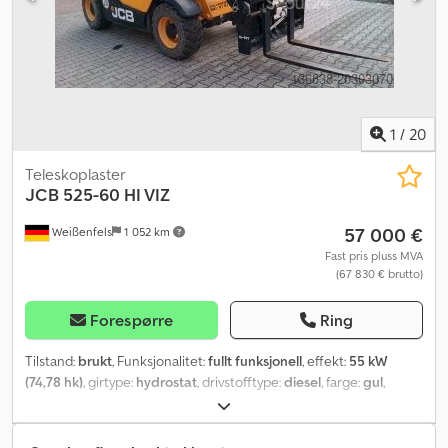
1
/
20
Teleskoplaster
JCB
525-60 HI VIZ
57 000 €
Weißenfels
1 052 km
Fast pris pluss MVA
(67 830 € brutto)
Forespørre
Ring
Tilstand:
brukt
, Funksjonalitet:
fullt funksjonell
, effekt:
55 kW
(74,78 hk)
, girtype:
hydrostat
, drivstofftype:
diesel
, farge:
gul
,
totalvekt:
5 580 kg
, løftehøyde:
6 000 mm
, antall seter:
1
, Byggeår:
2022
, maskin-/kjøretøynummer:
2487158
, Utstyr:
UVV-
sikkerhetskontroll, firehjulsdrift, førerhus
,