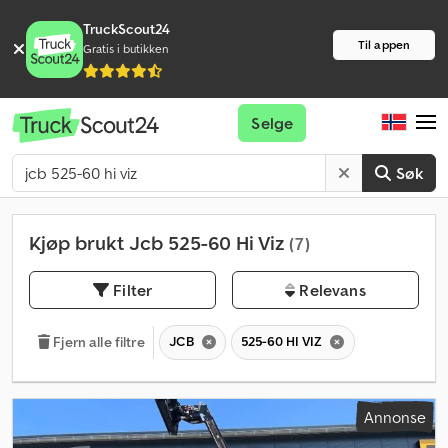
TruckScout24
Til appen
Gratis i butikken
Selge
Søk
Kjøp brukt Jcb 525-60 Hi Viz
(7)
Filter
Relevans
JCB
525-60 HI VIZ
Fjern alle filtre
Annonse