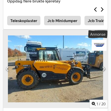
Oppdag flere brukte kjøretøy
0
Teleskoplaster
Jcb Minidumper
Jcb Traktor
Annonse
1
/
20