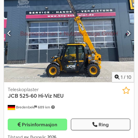
1
/
10
Teleskoplaster
JCB
525-60 Hi-Viz NEU
Bredenbek
689 km
Prisinformasjon
Ring
Tilstand:
ny
, Byggeår:
2026
,