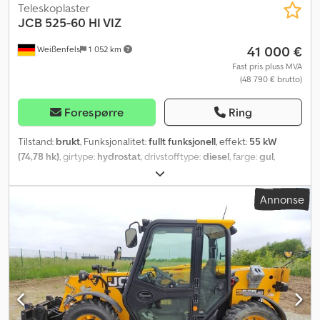
Teleskoplaster
JCB
525-60 HI VIZ
41 000 €
Weißenfels
1 052 km
Fast pris pluss MVA
(48 790 € brutto)
Forespørre
Ring
Tilstand:
brukt
, Funksjonalitet:
fullt funksjonell
, effekt:
55 kW
(74,78 hk)
, girtype:
hydrostat
, drivstofftype:
diesel
, farge:
gul
,
totalvekt:
5 490 kg
, løftehøyde:
6 000 mm
, dekkstørrelse:
12x16,5
,
antall seter:
1
, Byggeår:
2019
, maskin-/kjøretøynummer:
2486188
,
Annonse
Utstyr:
firehjulsdrift, førerhus, palle gafler
,