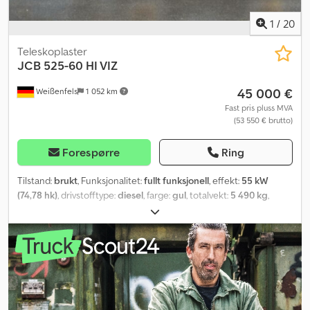
1
/
20
Teleskoplaster
JCB
525-60 HI VIZ
45 000 €
Weißenfels
1 052 km
Fast pris pluss MVA
(53 550 € brutto)
Forespørre
Ring
Tilstand:
brukt
, Funksjonalitet:
fullt funksjonell
, effekt:
55 kW
(74,78 hk)
, drivstofftype:
diesel
, farge:
gul
, totalvekt:
5 490 kg
,
løftekapasitet:
2 500 kg/m
, løftehøyde:
6 000 mm
, Byggeår:
2020
,
maskin-/kjøretøynummer:
2486748
, Utstyr:
UVV-
sikkerhetskontroll, førerhus
,