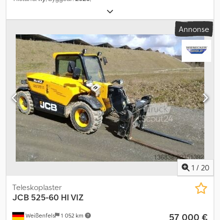
Annonse
1
/
20
Teleskoplaster
JCB
525-60 HI VIZ
57 000 €
Weißenfels
1 052 km