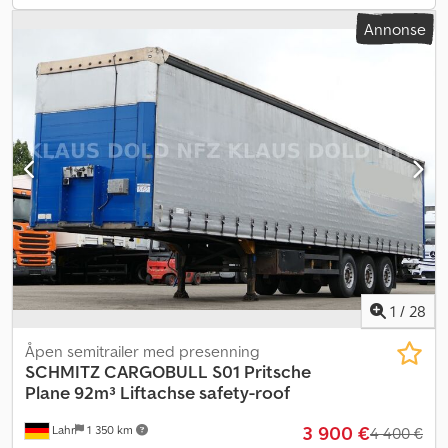
Annonse
1
/
28
Åpen semitrailer med presenning
SCHMITZ CARGOBULL
S01 Pritsche
Plane 92m³ Liftachse safety-roof
3 900 €
Lahr
1 350 km
4 400 €