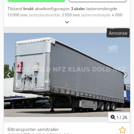
Tilstand:
brukt
, akselkonfigurasjon:
3 aksler
, lasteromslengde:
13 000 mm
, lasteplassbredde:
2 550 mm
, lasteromshøyde:
4 000
mm
, Byggeår:
1994
,
Annonse
1
/
26
Biltransporter semitrailer