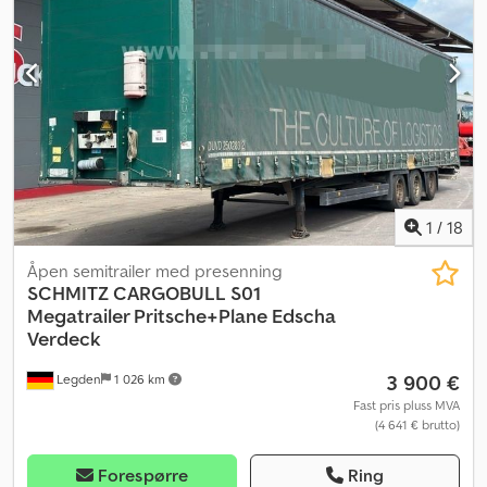
1
/
18
Åpen semitrailer med presenning
SCHMITZ CARGOBULL
S01
Megatrailer Pritsche+Plane Edscha
Verdeck
3 900 €
Legden
1 026 km
Fast pris pluss MVA
(4 641 € brutto)
Forespørre
Ring