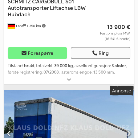
SCHMITZ CARGOBULL
S01
Autotransporter Liftachse LBW
Hubdach
13 900 €
Lahr
1 350 km
Fast pris pluss MVA
(16 541 € brutto)
Forespørre
Ring
Tilstand:
brukt
, totalvekt:
39 000 kg
, akselkonfigurasjon:
3 aksler
,
første registrering:
07/2008
, lasteromslengde:
13 500 mm
,
lasteplassbredde:
2 480 mm
, lasteromshøyde:
2 900 mm
,
lasteromsvolum:
99 m³
, Utstyr:
ABS
,
Annonse