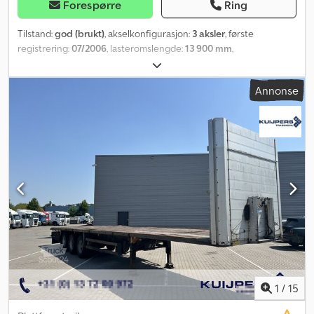
Forespørre
Ring
Tilstand:
god (brukt)
, akselkonfigurasjon:
3 aksler
, første
registrering:
07/2006
, lasteromslengde:
13 900 mm
,
lasteplassbredde:
2 550 mm
, total lengde:
13 900 mm
, total
bredde:
2 550 mm
, akselavstand:
7 700 mm
, Byggeår:
2006
,
Annonse
1
/
15