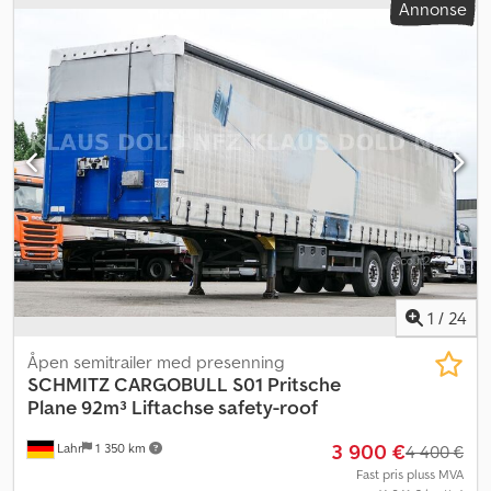
Annonse
1
/
24
Åpen semitrailer med presenning
SCHMITZ CARGOBULL
S01 Pritsche
Plane 92m³ Liftachse safety-roof
3 900 €
Lahr
1 350 km
4 400 €
Fast pris pluss MVA