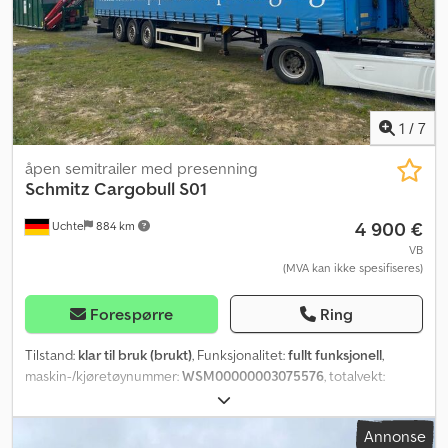
1
/
7
åpen semitrailer med presenning
Schmitz Cargobull
S01
4 900 €
Uchte
884 km
VB
(MVA kan ikke spesifiseres)
Forespørre
Ring
Tilstand:
klar til bruk (brukt)
, Funksjonalitet:
fullt funksjonell
,
maskin-/kjøretøynummer:
WSM00000003075576
, totalvekt:
39 000 kg
, akselkonfigurasjon:
3 aksler
, første registrering:
01/2008
, dekktilstand:
40 prosent
, tilhengerbrems:
tilhenger med
Annonse
bremser
, Byggeår:
2008
, Utstyr:
ABS
,