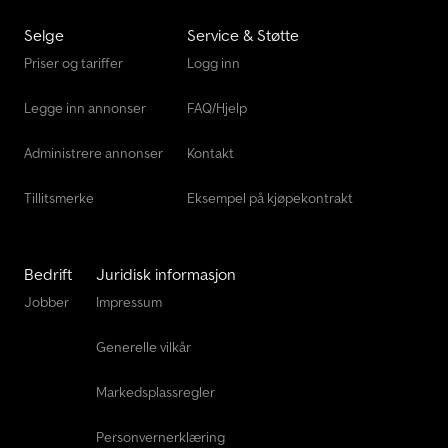
Volvo Fh 13
Selge
Service & Støtte
Vw Minibuss
Priser og tariffer
Logg inn
Vw Varebil
Legge inn annonser
FAQ/Hjelp
Wm Meyer Azkf 1325/145
Administrere annonser
Kontakt
Tillitsmerke
Eksempel på kjøpekontrakt
Bedrift
Juridisk informasjon
Jobber
Impressum
Generelle vilkår
Markedsplassregler
Personvernerklæring