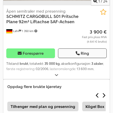
1
/
24
Åpen semitrailer med presenning
SCHMITZ CARGOBULL
S01 Pritsche
Plane 92m³ Liftachse SAF-Achsen
3 900 €
Lahr
1 350 km
Fast pris pluss MVA
(4 641 € brutto)
Forespørre
Ring
Tilstand:
brukt
, totalvekt:
35 000 kg
, akselkonfigurasjon:
3 aksler
,
første registrering:
02/2006
, lasteromslengde:
13 600 mm
,
lasteplassbredde:
2 470 mm
, lasteromshøyde:
2 700 mm
,
lasteromsvolum:
92 m³
, Utstyr:
ABS
,
Oppdag flere brukte kjøretøy
r
Tilhenger med plan og presenning
Kögel Box