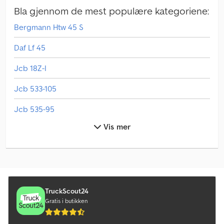
Bla gjennom de mest populære kategoriene:
Bergmann Htw 45 S
Daf Lf 45
Jcb 18Z-I
Jcb 533-105
Jcb 535-95
Vis mer
Jcb 86C-2 Tab
Kabelstyrt Rull-Av Tipper
Kempf Skm 35/3 Ak
Kempf Thkd 18
TruckScout24
Gratis i butikken
Krone Az