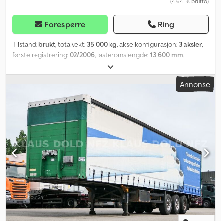
(4 641 € brutto)
Forespørre
Ring
Tilstand:
brukt
, totalvekt:
35 000 kg
, akselkonfigurasjon:
3 aksler
,
første registrering:
02/2006
, lasteromslengde:
13 600 mm
,
lasteplassbredde:
2 470 mm
, lasteromshøyde:
2 700 mm
,
lasteromsvolum:
92 m³
, Utstyr:
ABS
,
Annonse