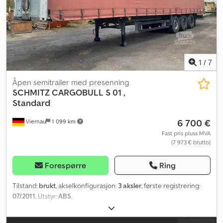
1
/
7
Åpen semitrailer med presenning
SCHMITZ CARGOBULL
S 01 ,
Standard
6 700 €
Viernau
1 099 km
Fast pris pluss MVA
(7 973 € brutto)
Forespørre
Ring
Tilstand:
brukt
, akselkonfigurasjon:
3 aksler
, første registrering:
07/2011
, Utstyr:
ABS
,