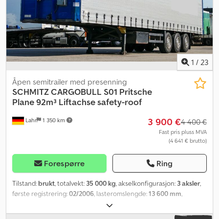
1
/
23
Åpen semitrailer med presenning
SCHMITZ CARGOBULL
S01 Pritsche
Plane 92m³ Liftachse safety-roof
3 900 €
Lahr
1 350 km
4 400 €
Fast pris pluss MVA
(4 641 € brutto)
Forespørre
Ring
Tilstand:
brukt
, totalvekt:
35 000 kg
, akselkonfigurasjon:
3 aksler
,
første registrering:
02/2006
, lasteromslengde:
13 600 mm
,
lasteplassbredde:
2 470 mm
, lasteromshøyde:
2 700 mm
,
lasteromsvolum:
92 m³
, Utstyr:
ABS
,