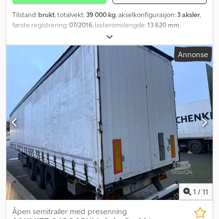
Tilstand:
brukt
, totalvekt:
39 000 kg
, akselkonfigurasjon:
3 aksler
,
første registrering:
07/2016
, lasteromslengde:
13 620 mm
,
lasteplassbredde:
2 480 mm
, lasteromshøyde:
2 930 mm
, total
bredde:
2 550 mm
, total høyde:
4 000 mm
, Utstyr:
ABS
,
Annonse
1
/
11
Åpen semitrailer med presenning