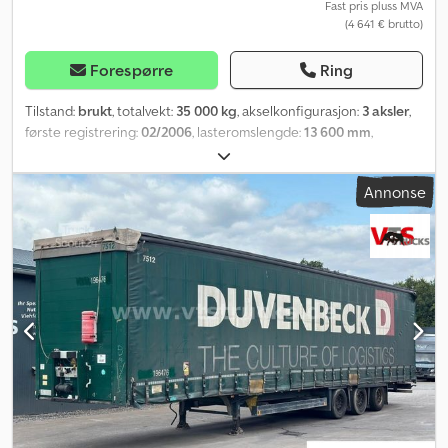
Fast pris pluss MVA
(4 641 € brutto)
Forespørre
Ring
Tilstand:
brukt
, totalvekt:
35 000 kg
, akselkonfigurasjon:
3 aksler
,
første registrering:
02/2006
, lasteromslengde:
13 600 mm
,
lasteplassbredde:
2 470 mm
, lasteromshøyde:
2 700 mm
,
lasteromsvolum:
92 m³
, Utstyr:
ABS
,
Annonse