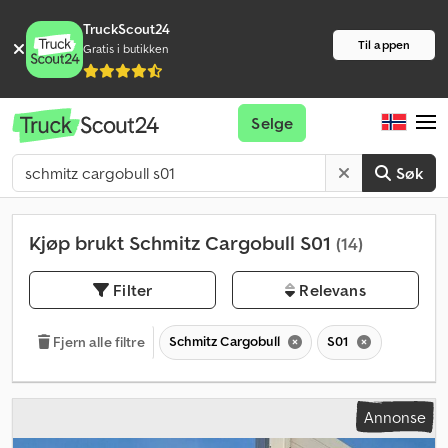
TruckScout24
Til appen
Gratis i butikken
Selge
Søk
Kjøp brukt Schmitz Cargobull S01
(14)
Filter
Relevans
Schmitz Cargobull
S01
Fjern alle filtre
Annonse