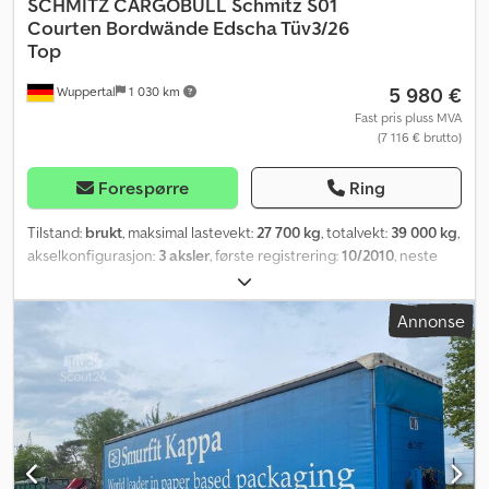
SCHMITZ CARGOBULL
Schmitz S01
Courten Bordwände Edscha Tüv3/26
Top
5 980 €
Wuppertal
1 030 km
Fast pris pluss MVA
(7 116 € brutto)
Forespørre
Ring
Tilstand:
brukt
, maksimal lastevekt:
27 700 kg
, totalvekt:
39 000 kg
,
akselkonfigurasjon:
3 aksler
, første registrering:
10/2010
, neste
kontroll (TÜV):
03/2026
, total bredde:
2 500 mm
, total høyde:
4 000 mm
, Utstyr:
ABS
,
Annonse