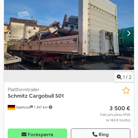
1
/
2
Plattformtrailer
Schmitz Cargobull
S01
3 500 €
Saarlouis
1 247 km
Fast pris pluss MVA
(4 165 € brutto)
Forespørre
Ring