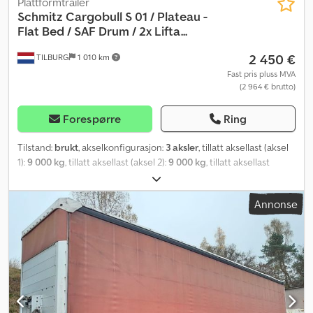
Plattformtrailer
Schmitz Cargobull
S 01 / Plateau -
Flat Bed / SAF Drum / 2x Lifta...
2 450 €
TILBURG
1 010 km
Fast pris pluss MVA
(2 964 € brutto)
Forespørre
Ring
Tilstand:
brukt
, akselkonfigurasjon:
3 aksler
, tillatt aksellast (aksel
1):
9 000 kg
, tillatt aksellast (aksel 2):
9 000 kg
, tillatt aksellast
(aksel 3):
9 000 kg
, første registrering:
11/2003
, total lengde:
13 900 mm
, total bredde:
2 550 mm
, total høyde:
3 000 mm
,
Annonse
fjæring:
luft
, dekkstørrelse:
385 / 65 / R22.5
, akselavstand:
9 010
mm
, farge:
lysegrå
, Byggeår:
2003
,