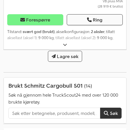
VB pluss MVA
(28 919 € brutto)
Forespørre
Ring
Tilstand:
svært god (brukt)
, akselkonfigurasjon:
2 aksler
, tillatt
aksellast (aksel 1):
9 000 kg
, tillatt aksellast (aksel 2):
9 000 kg
,
første registrering:
01/2020
, lasteromslengde:
13 600 mm
,
lasteplassbredde:
2 480 mm
, lasteromshøyde:
2 700 mm
, fjæring:
luft
, akselavstand:
8 730 mm
, farge:
Lagre søk
hvit
, Byggeår:
2020
, Utstyr:
ABS, bakløfter
,
Brukt Schmitz Cargobull S01
(14)
Søk nå gjennom hele TruckScout24 med over 120 000
brukte kjøretøy.
Søk