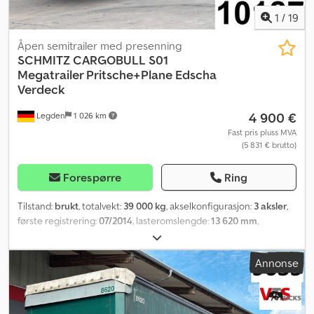
1
/
19
Åpen semitrailer med presenning
SCHMITZ CARGOBULL
S01
Megatrailer Pritsche+Plane Edscha
Verdeck
4 900 €
Legden
1 026 km
Fast pris pluss MVA
(5 831 € brutto)
Forespørre
Ring
Tilstand:
brukt
, totalvekt:
39 000 kg
, akselkonfigurasjon:
3 aksler
,
første registrering:
07/2014
, lasteromslengde:
13 620 mm
,
lasteplassbredde:
2 480 mm
, lasteromshøyde:
2 930 mm
, total
bredde:
2 550 mm
, total høyde:
4 000 mm
, Utstyr:
ABS
,
Annonse