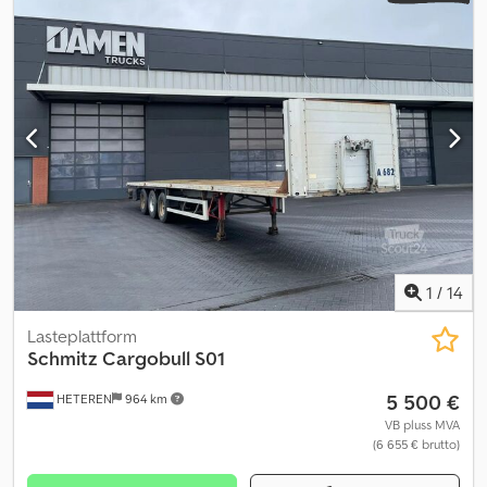
1
/
14
Lasteplattform
Schmitz Cargobull
S01
5 500 €
HETEREN
964 km
VB pluss MVA
(6 655 € brutto)