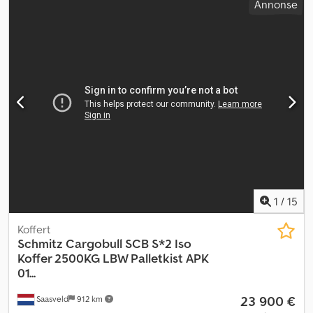
Annonse
1
/
15
Koffert
Schmitz Cargobull
SCB S*2 Iso
Koffer 2500KG LBW Palletkist APK
01...
23 900 €
Saasveld
912 km