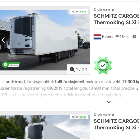
Kjølesemi
SCHMITZ CARGO
ThermoKing SLXi 
Heteren
964 km
1
/
20
ilstand:
brukt
, Funksjonalitet:
fullt funksjonell
, maksimal lastevekt:
27 000 k
aksler
, første registrering:
09/2019
, total lengde:
13 400 mm
, total bredde:
2
2019
, Utstyr:
fullstendig servicehistorikk, kjøleenhet, servostyring
,
Kjølesemi
SCHMITZ CARGO
ThermoKing SLXi 