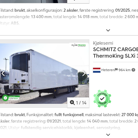
ilstand:
brukt
, akselkonfigurasjon:
2 aksler
, første registrering:
01/2025
, ne
lasteromslengde:
13 400 mm
, total lengde:
14 018 mm
, total bredde:
2 600
tstyr:
ABS
,
Kjølesemi
SCHMITZ CARGO
ThermoKing SLXi 
Heteren
964 km
1
/
14
ilstand:
brukt
, Funksjonalitet:
fullt funksjonell
, maksimal lastevekt:
27 000 k
aksler
, første registrering:
01/2021
, total lengde:
14 040 mm
, total bredde:
2
2021
, Utstyr:
fullstendig servicehistorikk, kjøleenhet, servostyring
,