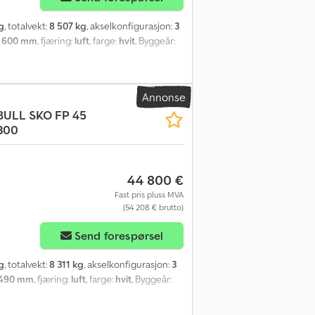
g
, totalvekt:
8 507 kg
, akselkonfigurasjon:
3
 600 mm
, fjæring:
luft
, farge:
hvit
, Byggeår:
Annonse
BULL
SKO FP 45
300
44 800 €
Fast pris pluss MVA
(54 208 € brutto)
Send forespørsel
g
, totalvekt:
8 311 kg
, akselkonfigurasjon:
3
 490 mm
, fjæring:
luft
, farge:
hvit
, Byggeår: