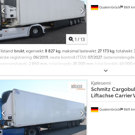
Quakenbrück
869 k
1
/
13
ilstand:
brukt
, egenvekt:
8 827 kg
, maksimal lastevekt:
27 173 kg
, totalvekt:
ørste registrering:
06/2019
, neste kontroll (TÜV):
07/2027
, lasteromslengde
lasteromshøyde:
2 650 mm
, total lengde:
26 000 mm
, total bredde:
40 000
dekkstørrelse:
385/65 R22,5
, farge:
hvit
, Byggeår:
2019
, forhjul dekkdimensj
R22,5
, utslippsklasse:
ingen
, Utstyr:
ABS
,
Kjølesemi
Schmitz Cargobul
Liftachse Carrier
Quakenbrück
869 k