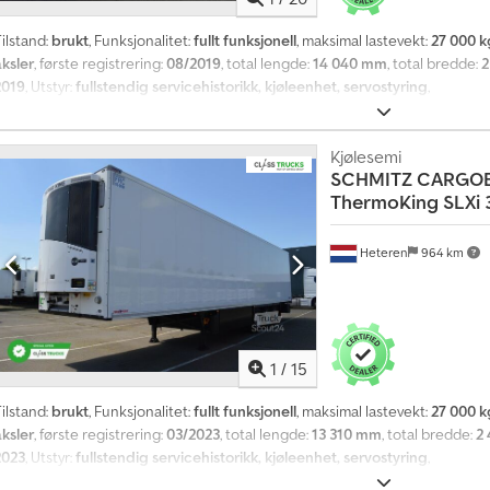
ilstand:
brukt
, Funksjonalitet:
fullt funksjonell
, maksimal lastevekt:
27 000 k
aksler
, første registrering:
08/2019
, total lengde:
14 040 mm
, total bredde:
2
2019
, Utstyr:
fullstendig servicehistorikk, kjøleenhet, servostyring
,
Kjølesemi
SCHMITZ CARGO
ThermoKing SLXi 
Heteren
964 km
1
/
15
ilstand:
brukt
, Funksjonalitet:
fullt funksjonell
, maksimal lastevekt:
27 000 k
aksler
, første registrering:
03/2023
, total lengde:
13 310 mm
, total bredde:
2
2023
, Utstyr:
fullstendig servicehistorikk, kjøleenhet, servostyring
,