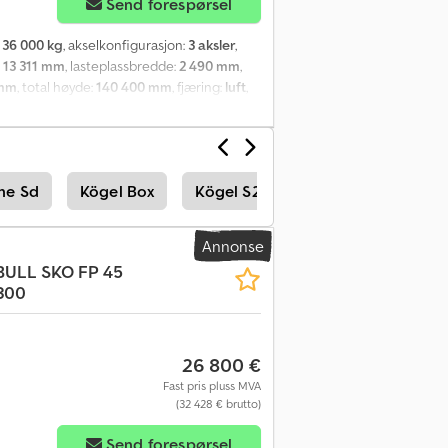
Send forespørsel
:
36 000 kg
, akselkonfigurasjon:
3 aksler
,
:
13 311 mm
, lasteplassbredde:
2 490 mm
,
 mm
, total høyde:
140 400 mm
, fjæring:
luft
,
on:
385/55 R22,5
, bakdekkstørrelse:
385/55
ne Sd
Kögel Box
Kögel S24
Annonse
BULL
SKO FP 45
300
26 800 €
Fast pris pluss MVA
(32 428 € brutto)
Send forespørsel