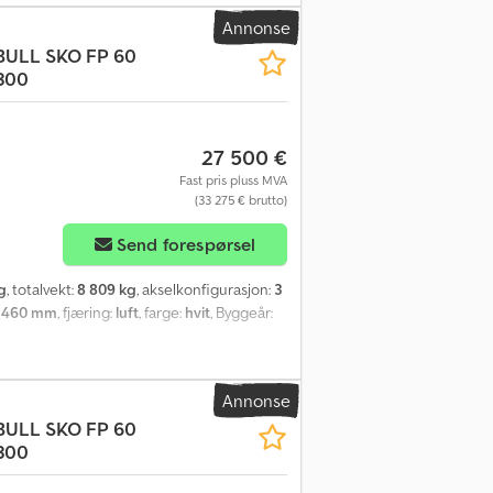
Annonse
BULL
SKO FP 60
300
27 500 €
Fast pris pluss MVA
(33 275 € brutto)
Send forespørsel
g
, totalvekt:
8 809 kg
, akselkonfigurasjon:
3
 460 mm
, fjæring:
luft
, farge:
hvit
, Byggeår:
Annonse
BULL
SKO FP 60
300