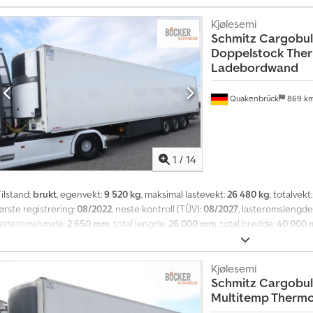
Kjølesemi
Schmitz Cargobul
Doppelstock The
Ladebordwand
Quakenbrück
869 k
1
/
14
ilstand:
brukt
, egenvekt:
9 520 kg
, maksimal lastevekt:
26 480 kg
, totalvekt
ørste registrering:
08/2022
, neste kontroll (TÜV):
08/2027
, lasteromslengde
lasteromshøyde:
2 650 mm
, total lengde:
26 000 mm
, total bredde:
40 000
dekkstørrelse:
385/65 R 22.5
, farge:
hvit
, Byggeår:
2022
, forhjul dekkdimensj
385/65 R 22.5
, utslippsklasse:
ingen
, Utstyr:
ABS, bakløfter
,
Kjølesemi
Schmitz Cargobul
Multitemp Thermo