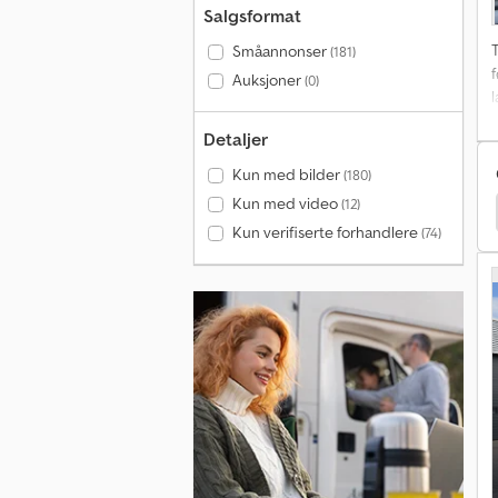
Salgsformat
T
Småannonser
(181)
f
Auksjoner
(0)
Detaljer
Kun med bilder
(180)
Kun med video
(12)
rone Sd
Kögel Box
Kögel S24
Renders Roc
Kun verifiserte forhandlere
(74)