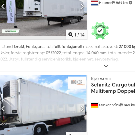
Heteren
964 km
1
/
14
ilstand:
brukt
, Funksjonalitet:
fullt funksjonell
, maksimal lastevekt:
27 000 k
aksler
, første registrering:
05/2022
, total lengde:
14 040 mm
, total bredde:
2
2022
, Utstyr:
fullstendig servicehistorikk, kjøleenhet, servostyring
,
Kjølesemi
Schmitz Cargobul
Multitemp Doppe
Quakenbrück
869 k