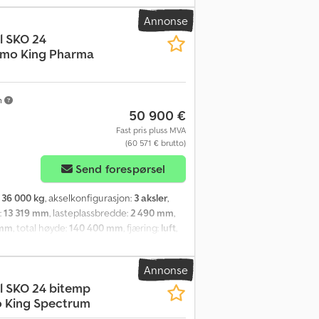
Annonse
l
SKO 24
rmo King Pharma
m
50 900 €
Fast pris pluss MVA
(60 571 € brutto)
Send forespørsel
:
36 000 kg
, akselkonfigurasjon:
3 aksler
,
:
13 319 mm
, lasteplassbredde:
2 490 mm
,
 mm
, total høyde:
140 400 mm
, fjæring:
luft
,
on:
385/65 R 22.5
, bakdekkstørrelse:
Annonse
l
SKO 24 bitemp
 King Spectrum