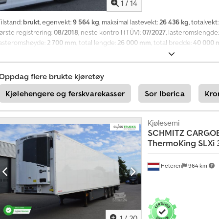
1
/
14
ilstand:
brukt
, egenvekt:
9 564 kg
, maksimal lastevekt:
26 436 kg
, totalvekt
ørste registrering:
08/2018
, neste kontroll (TÜV):
07/2027
, lasteromslengde
lasteromshøyde:
2 700 mm
, total lengde:
26 000 mm
, total bredde:
40 000
dekkstørrelse:
385/55 R22,5
, farge:
hvit
, Byggeår:
2018
, forhjul dekkdimensj
R22,5
, utslippsklasse:
ingen
, Utstyr:
ABS
,
Oppdag flere brukte kjøretøy
Kjølehengere og ferskvarekasser
Sor Iberica
Kro
Kjølesemi
SCHMITZ CARGO
ThermoKing SLXi 
Heteren
964 km
1
/
20