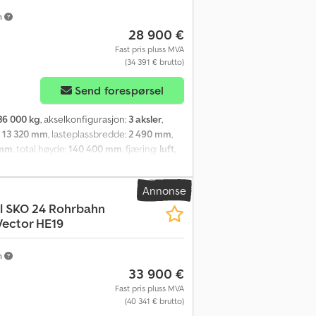
m
28 900 €
Fast pris pluss MVA
(34 391 € brutto)
Send forespørsel
36 000 kg
, akselkonfigurasjon:
3 aksler
,
:
13 320 mm
, lasteplassbredde:
2 490 mm
,
 mm
, total høyde:
140 400 mm
, fjæring:
luft
,
on:
385/65 R22,5
, bakdekkstørrelse:
385/65
Annonse
l
SKO 24 Rohrbahn
 Vector HE19
m
33 900 €
Fast pris pluss MVA
(40 341 € brutto)