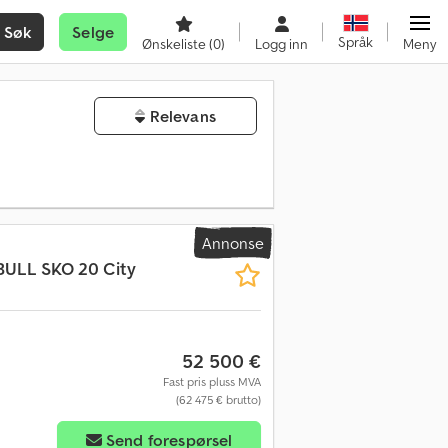
Søk
Selge
Språk
Ønskeliste
(0)
Logg inn
Meny
Relevans
Annonse
BULL
SKO 20 City
52 500 €
Fast pris pluss MVA
(62 475 € brutto)
Send forespørsel