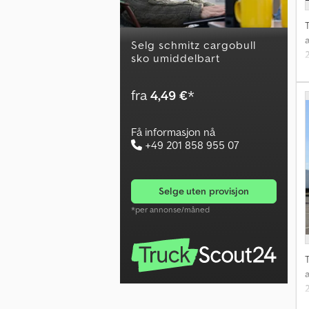
T
Selg schmitz cargobull
sko umiddelbart
fra
4,49 €
*
Få informasjon nå
+49 201 858 955 07
selge uten provisjon
*per annonse/måned
T