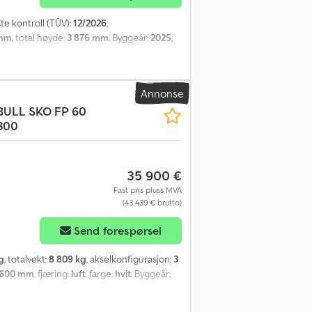
ste kontroll (TÜV):
12/2026
,
 mm
, total høyde:
3 876 mm
, Byggeår:
2025
,
Annonse
BULL
SKO FP 60
300
35 900 €
Fast pris pluss MVA
(43 439 € brutto)
Send forespørsel
g
, totalvekt:
8 809 kg
, akselkonfigurasjon:
3
 600 mm
, fjæring:
luft
, farge:
hvit
, Byggeår: