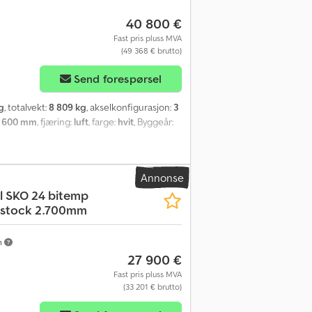
40 800 €
Fast pris pluss MVA
(49 368 € brutto)
Send forespørsel
g
, totalvekt:
8 809 kg
, akselkonfigurasjon:
3
 600 mm
, fjæring:
luft
, farge:
hvit
, Byggeår:
Annonse
l
SKO 24 bitemp
lstock 2.700mm
m
27 900 €
Fast pris pluss MVA
(33 201 € brutto)