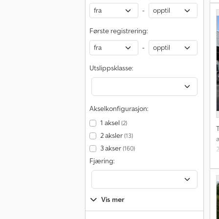
-
Første registrering:
-
Utslippsklasse:
Akselkonfigurasjon:
1 aksel
(2)
T
2 aksler
(13)
3 akser
(160)
Fjæring:
Vis mer