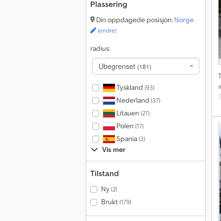
Plassering
Din oppdagede posisjon:
Norge
(endre)
radius:
Ubegrenset
(181)
T
Tyskland
(93)
Nederland
(37)
Litauen
(27)
Polen
(17)
Spania
(3)
Vis mer
Tilstand
Ny
(2)
Brukt
(179)