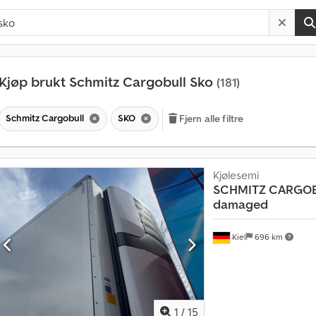
Kjøp brukt Schmitz Cargobull Sko
(181)
Schmitz Cargobull
SKO
Fjern alle filtre
Kjølesemi
SCHMITZ CARGO
damaged
Kiel
696 km
1
/
15