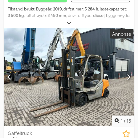
Tilstand:
brukt
, Byggeår:
2019
, driftstimer:
5 284 h
, lastekapasitet:
3 500 kg
, løftehøyde:
3 450 mm
, drivstofftype:
diesel
, byggehøyde:
2 300 mm
, girtype:
automatisk
, Utstyr:
førerhus, hodebeskytter
,
Annonse
1
/
15
Gaffeltruck