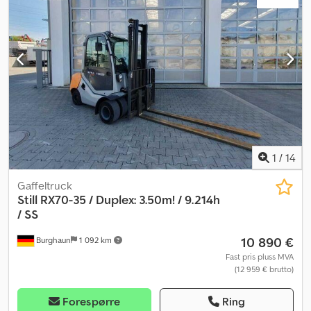
1
/
14
Gaffeltruck
Still
RX70-35 / Duplex: 3.50m! / 9.214h
/ SS
10 890 €
Burghaun
1 092 km
Fast pris pluss MVA
(12 959 € brutto)
Forespørre
Ring