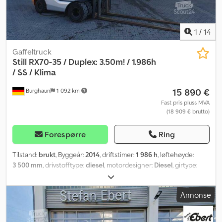
1
/
14
Gaffeltruck
Still
RX70-35 / Duplex: 3.50m! / 1.986h
/ SS / Klima
15 890 €
Burghaun
1 092 km
Fast pris pluss MVA
(18 909 € brutto)
Forespørre
Ring
Tilstand:
brukt
, Byggeår:
2014
, driftstimer:
1 986 h
, løftehøyde:
3 500 mm
, drivstofftype:
diesel
, motordesigner:
Diesel
, girtype:
automatisk
,
Annonse