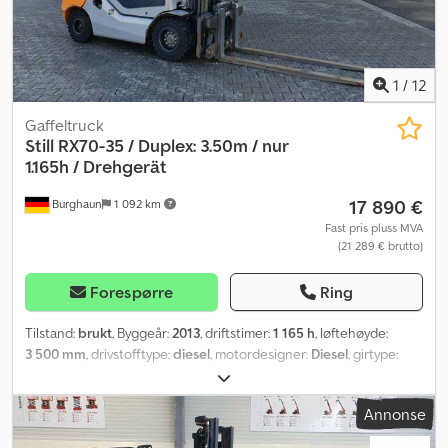
1
/
12
Gaffeltruck
Still
RX70-35 / Duplex: 3.50m / nur
1.165h / Drehgerät
17 890 €
Burghaun
1 092 km
Fast pris pluss MVA
(21 289 € brutto)
Forespørre
Ring
Tilstand:
brukt
, Byggeår:
2013
, driftstimer:
1 165 h
, løftehøyde:
3 500 mm
, drivstofftype:
diesel
, motordesigner:
Diesel
, girtype:
automatisk
,
Annonse