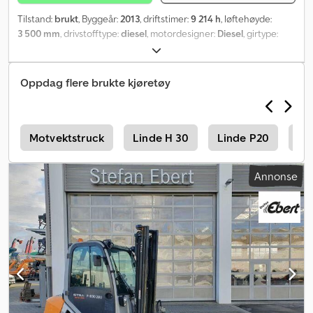
Tilstand:
brukt
, Byggeår:
2013
, driftstimer:
9 214 h
, løftehøyde:
3 500 mm
, drivstofftype:
diesel
, motordesigner:
Diesel
, girtype:
automatisk
,
Oppdag flere brukte kjøretøy
0
Motvektstruck
Linde H 30
Linde P20
Li
Annonse