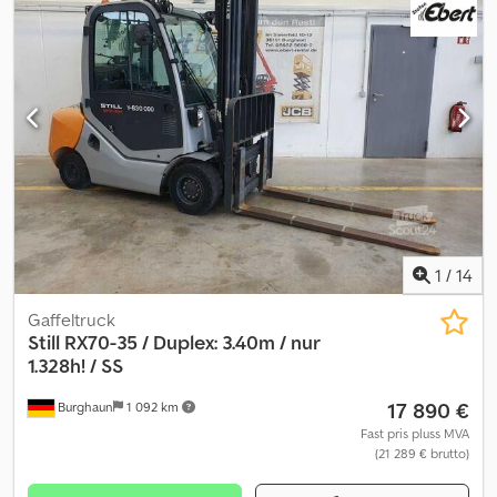
1
/
14
Gaffeltruck
Still
RX70-35 / Duplex: 3.40m / nur
1.328h! / SS
17 890 €
Burghaun
1 092 km
Fast pris pluss MVA
(21 289 € brutto)