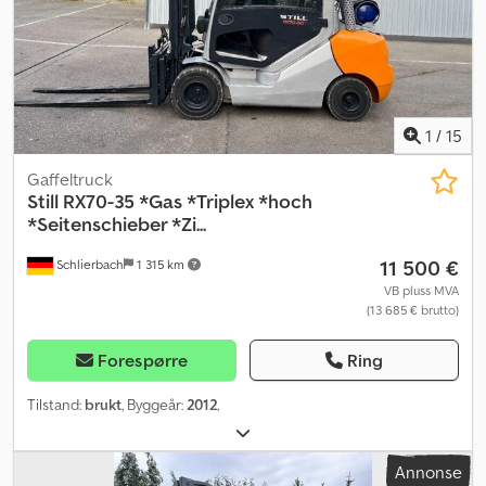
1
/
15
Gaffeltruck
Still
RX70-35 *Gas *Triplex *hoch
*Seitenschieber *Zi...
11 500 €
Schlierbach
1 315 km
VB pluss MVA
(13 685 € brutto)
Forespørre
Ring
Tilstand:
brukt
, Byggeår:
2012
,
Annonse