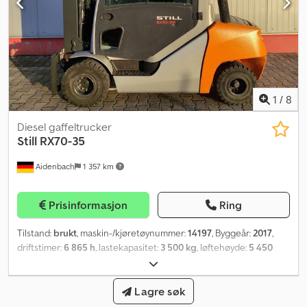
1
/
8
Diesel gaffeltrucker
Still
RX70-35
Aidenbach
1 357 km
Prisinformasjon
Ring
Tilstand:
brukt
, maskin-/kjøretøynummer:
14197
, Byggeår:
2017
,
driftstimer:
6 865 h
, lastekapasitet:
3 500 kg
, løftehøyde:
5 450
mm
, fri løftehøyde:
1 720 mm
, byggehøyde:
2 475 mm
, forhjul
dekkdimensjon:
23x9-10
, bakdekkstørrelse:
21x8-9
, totalvekt:
4 811
kg
,
Lagre søk