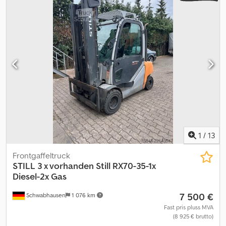
1
/
13
Frontgaffeltruck
STILL
3 x vorhanden Still RX70-35-1x
Diesel-2x Gas
7 500 €
Schwabhausen
1 076 km
Fast pris pluss MVA
(8 925 € brutto)