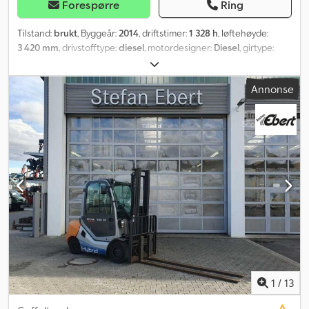
Forespørre
Ring
Tilstand:
brukt
, Byggeår:
2014
, driftstimer:
1 328 h
, løftehøyde:
3 420 mm
, drivstofftype:
diesel
, motordesigner:
Diesel
, girtype:
automatisk
,
Annonse
1
/
13