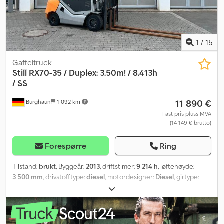
1
/
15
Gaffeltruck
Still
RX70-35 / Duplex: 3.50m! / 8.413h
/ SS
11 890 €
Burghaun
1 092 km
Fast pris pluss MVA
(14 149 € brutto)
Forespørre
Ring
Tilstand:
brukt
, Byggeår:
2013
, driftstimer:
9 214 h
, løftehøyde:
3 500 mm
, drivstofftype:
diesel
, motordesigner:
Diesel
, girtype:
automatisk
,