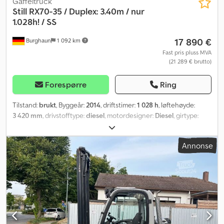
Gaffeltruck
Still
RX70-35 / Duplex: 3.40m / nur
1.028h! / SS
17 890 €
Burghaun
1 092 km
Fast pris pluss MVA
(21 289 € brutto)
Forespørre
Ring
Tilstand:
brukt
, Byggeår:
2014
, driftstimer:
1 028 h
, løftehøyde:
3 420 mm
, drivstofftype:
diesel
, motordesigner:
Diesel
, girtype:
automatisk
,
Annonse