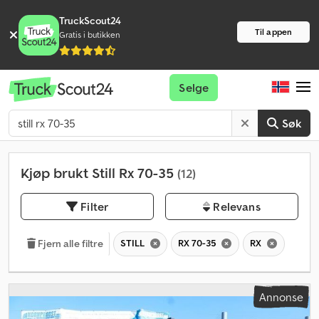
TruckScout24
Til appen
Gratis i butikken
Selge
Søk
Kjøp brukt Still Rx 70-35
(12)
Filter
Relevans
STILL
RX 70-35
RX
Fjern alle filtre
Annonse