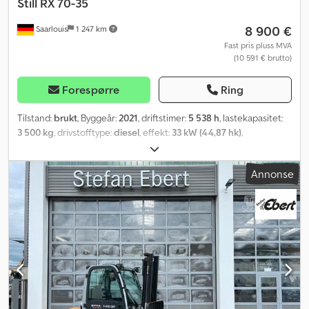
Still
RX 70-35
8 900 €
Saarlouis
1 247 km
Fast pris pluss MVA
(10 591 € brutto)
Forespørre
Ring
Tilstand:
brukt
, Byggeår:
2021
, driftstimer:
5 538 h
, lastekapasitet:
3 500 kg
, drivstofftype:
diesel
, effekt:
33 kW (44,87 hk)
,
Annonse