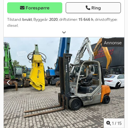
Forespørre
Ring
Tilstand:
brukt
, Byggeår:
2020
, driftstimer:
15 646 h
, drivstofftype:
diesel
,
Annonse
1
/
15