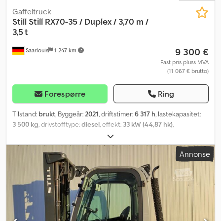
Gaffeltruck
Still
Still RX70-35 / Duplex / 3,70 m /
3,5 t
9 300 €
Saarlouis
1 247 km
Fast pris pluss MVA
(11 067 € brutto)
Forespørre
Ring
Tilstand:
brukt
, Byggeår:
2021
, driftstimer:
6 317 h
, lastekapasitet:
3 500 kg
, drivstofftype:
diesel
, effekt:
33 kW (44,87 hk)
,
Annonse