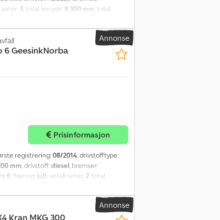
l seter:
3
, total lengde:
9 300 mm
, total
, tillatt aksellast (aksel 2):
7 500 kg
, tillatt
erensialsperre, elektrisk vindusregulering
,
Annonse
vfall
o 6 GeesinkNorba
Prisinformasjon
første registrering:
08/2014
, drivstofftype:
200 mm
, drivstoff:
diesel
, bremser:
ro 6
, fjæring:
luft
, antall seter:
2
, total
ksellast (aksel 1):
9 000 kg
, tillatt aksellast
BS, aircondition, cruise control,
Annonse
X4 Kran MKG 300