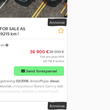
Annonse
 FOR SALE AS
9215 km !
 km
36 900 €
38 900 €
Fast pris pluss MVA
(45 756 € brutto)
Send forespørsel
egistrering:
02/2008
, drivstofftype:
diesel
,
ekanisk
, utslippsklasse:
Euro 4
, fjæring:
stål
,
rensialsperre, elektrisk justerbart speil,
Annonse