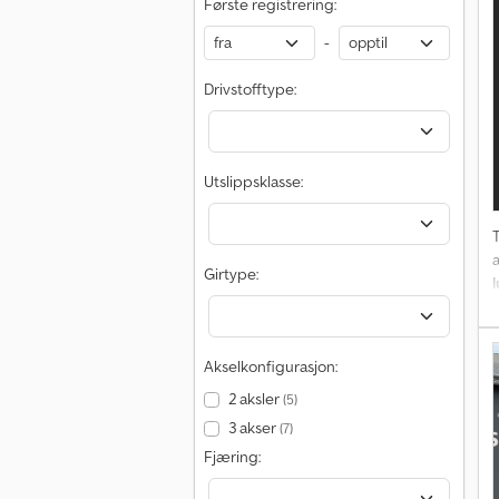
Første registrering:
-
Drivstofftype:
Utslippsklasse:
T
Girtype:
l
Akselkonfigurasjon:
2 aksler
(5)
3 akser
(7)
Fjæring: