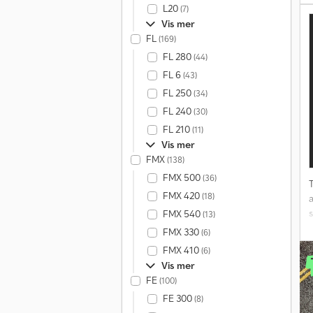
L20
(7)
Vis mer
FL
(169)
FL 280
(44)
FL 6
(43)
FL 250
(34)
FL 240
(30)
FL 210
(11)
Vis mer
FMX
(138)
FMX 500
(36)
T
FMX 420
(18)
s
FMX 540
(13)
FMX 330
(6)
FMX 410
(6)
Vis mer
FE
(100)
FE 300
(8)