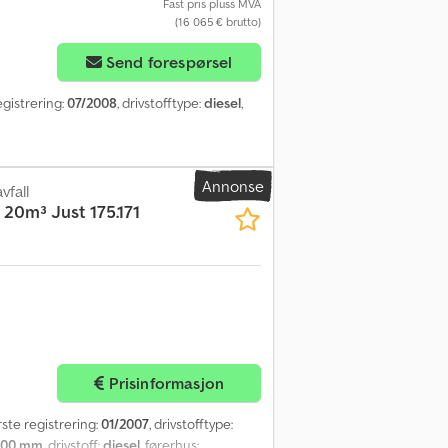
Fast pris pluss MVA
(16 065 € brutto)
Send forespørsel
registrering:
07/2008
, drivstofftype:
diesel
,
Annonse
vfall
20m³ Just 175.171
Prisinformasjon
ørste registrering:
01/2007
, drivstofftype:
800 mm
, drivstoff:
diesel
, førerhus: