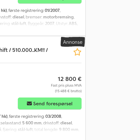
 hk)
, første registrering:
01/2007
,
ivstoff:
diesel
, bremser:
motorbremsing
,
jæring:
stål-luft
, Byggeår:
2007
, Utstyr:
ABS,
Annonse
ift / 510.000..KM!! /
12 800 €
Fast pris pluss MVA
(15 488 € brutto)
Send forespørsel
 hk)
, første registrering:
03/2008
,
akselavstand:
5 600 mm
, drivstoff:
diesel
,
5
, fjæring:
stål-luft
, total lengde:
9 800 mm
,
ksel 2):
11 500 kg
, lasteromslengde:
7 510