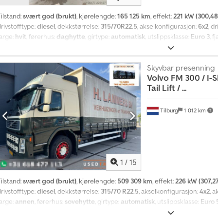
å
n
ilstand:
svært god (brukt)
, kjørelengde:
165 125 km
, effekt:
221 kW (300,48
e
rivstofftype:
diesel
, dekkstørrelse:
315/70R22.5
, akselkonfigurasjon:
6x2
, dr
d
farge:
hvit
, førerhus:
daghytte
, girtype:
automatisk
, utslippsklasse:
Euro 3
, f
l
elektrisk vindusregulering
,
i
g
Skyvbar presenning
o
Volvo
FM 300 / I-Sh
v
Tail Lift / ...
e
r
Tilburg
1 012 km
1
4
0
0
1
/
15
0
0
ilstand:
svært god (brukt)
, kjørelengde:
509 309 km
, effekt:
226 kW (307,27
k
rivstofftype:
diesel
, dekkstørrelse:
315/70 R22.5
, akselkonfigurasjon:
4x2
, 
j
farge:
annen
, førerhus:
sovehytte
, girtype:
automatisk
, utslippsklasse:
Euro 
ø
total bredde:
2 550 mm
, tillatt aksellast (aksel 1):
7 500 kg
, tillatt aksellast (a
p