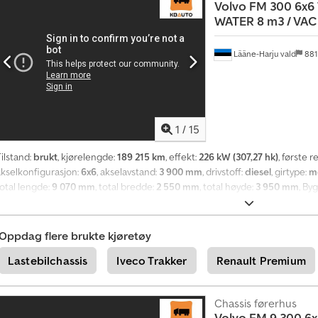
Volvo
FM 300 6x6
m
WATER 8 m3 / VACU
a
s
j
Lääne-Harju vald
881
o
n
n
å
1
/
15
+
4
ilstand:
brukt
, kjørelengde:
189 215 km
, effekt:
226 kW (307,27 hk)
, første r
9
2
akselkonfigurasjon:
6x6
, akselavstand:
3 900 mm
, drivstoff:
diesel
, girtype:
m
0
total lengde:
9 070 mm
, total bredde:
2 550 mm
, total høyde:
3 950 mm
, By
1
elektrisk justerbart speil, kjørecomputer, sentral låsing, setevarmer
,
8
5
Oppdag flere brukte kjøretøy
8
9
Lastebilchassis
Iveco Trakker
Renault Premium
5
5
0
Chassis førerhus
7
Volvo
FM 9 300 6