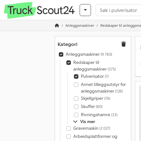
Anleggsmaskiner
Redskaper til anleggsma
Kategori
Anleggsmaskiner
(9 760)
Redskaper til
anleggsmaskiner
(375)
Pulverisator
(7)
Annet tilleggsutstyr for
anleggsmaskiner
(126)
Skjellgriper
(76)
Skuffer
(60)
Rivningshamre
(33)
Vis mer
Gravemaskin
(2 027)
Arbeidsplattformer og