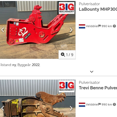
r
Pulverisator
e
LaBounty
MHP30
t
t
a
Velddriel
990 km
n
n
o
n
1
/
9
s
e
ilstand:
ny
, Byggeår:
2022
,
Pulverisator
Trevi Benne
Pulve
Velddriel
990 km