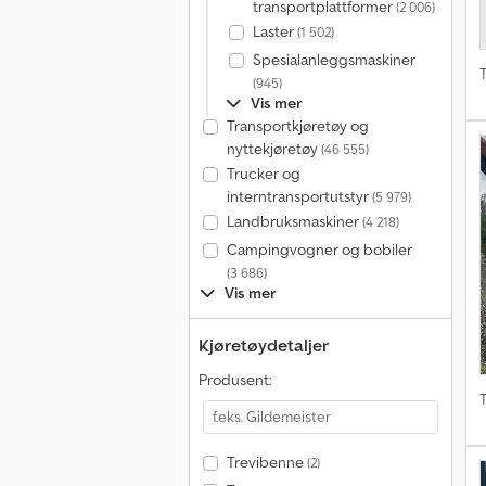
transportplattformer
(2 006)
Laster
(1 502)
Spesialanleggsmaskiner
T
(945)
Vis mer
Transportkjøretøy og
nyttekjøretøy
(46 555)
Trucker og
interntransportutstyr
(5 979)
Landbruksmaskiner
(4 218)
Campingvogner og bobiler
(3 686)
Vis mer
Kjøretøydetaljer
Produsent:
T
Trevibenne
(2)