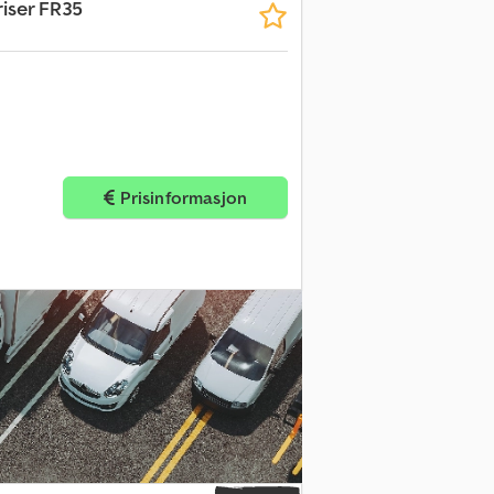
riser FR35
Prisinformasjon