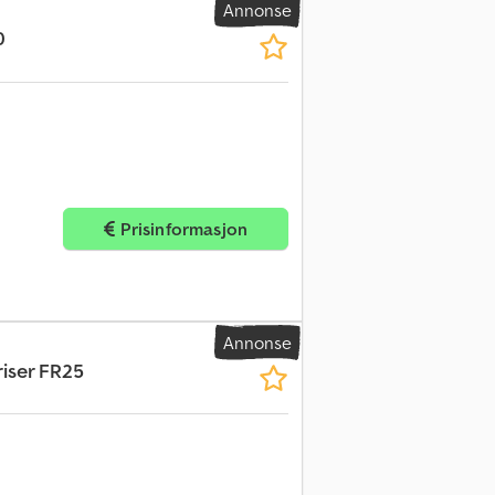
Annonse
0
Prisinformasjon
Annonse
riser FR25