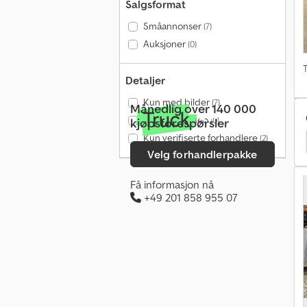
Salgsformat
Småannonser
(7)
Auksjoner
(0)
T
Detaljer
Kun med bilder
(7)
Månedlig over 140 000
Kun med video
(0)
kjøpsforespørsler
Kun verifiserte forhandlere
(2)
Velg forhandlerpakke
Få informasjon nå
+49 201 858 955 07