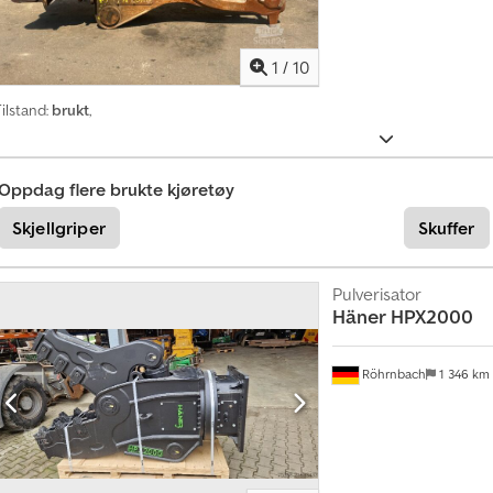
1
/
10
ilstand:
brukt
,
Oppdag flere brukte kjøretøy
Skjellgriper
Skuffer
Pulverisator
Häner
HPX2000
Röhrnbach
1 346 km