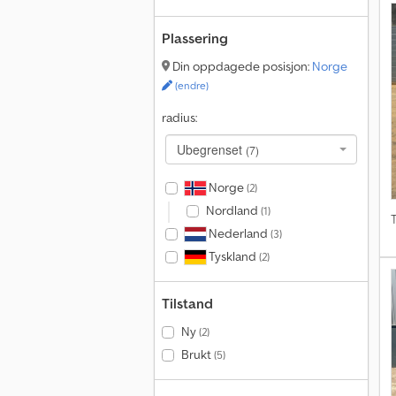
Plassering
Din oppdagede posisjon:
Norge
(endre)
radius:
Ubegrenset
(7)
Norge
(2)
Nordland
(1)
T
Nederland
(3)
Tyskland
(2)
Tilstand
Ny
(2)
Brukt
(5)