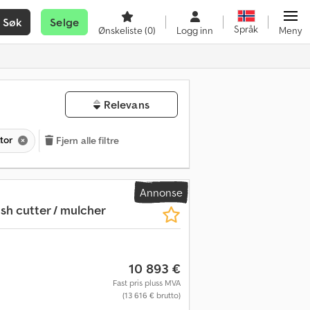
Søk
Selge
Språk
Ønskeliste
(0)
Logg inn
Meny
Relevans
ator
Fjern alle filtre
Annonse
sh cutter / mulcher
10 893 €
Fast pris pluss MVA
(13 616 € brutto)