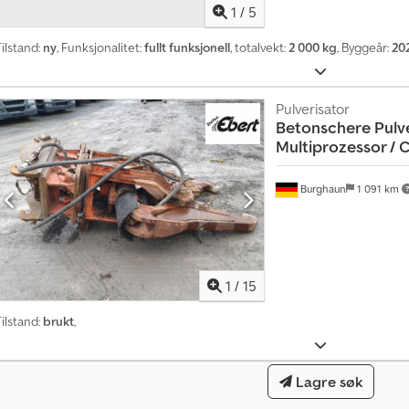
1
/
5
ilstand:
ny
, Funksjonalitet:
fullt funksjonell
, totalvekt:
2 000 kg
, Byggeår:
20
Pulverisator
Betonschere Pulver
M
Multiprozessor /
å
n
Burghaun
1 091 km
e
d
l
i
g
1
/
15
o
v
ilstand:
brukt
,
e
r
1
Lagre søk
4