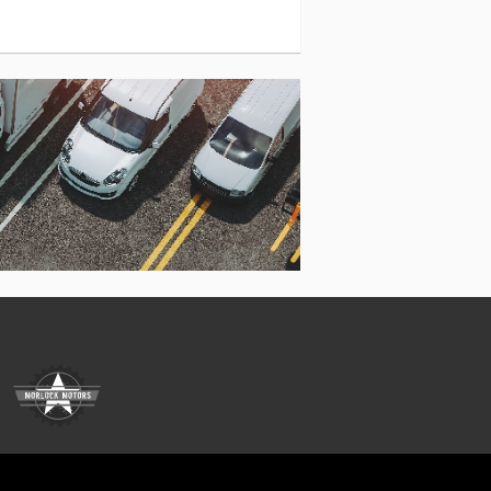
Schäffer 2028 Slt
Sennebogen 355 E