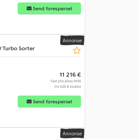
Send forespørsel
Annonse
 Turbo Sorter
11 216 €
Fast pris pluss MVA
(14 020 € brutto)
Send forespørsel
Annonse