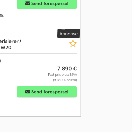
Send forespørsel
25
,
Annonse
isierer /
 CW20
7 890 €
Fast pris pluss MVA
(9 389 € brutto)
Send forespørsel