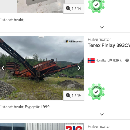
1
/
14
ilstand:
brukt
,
Pulverisator
Terex Finlay
393CV
Nordland
829 km
1
/
15
ilstand:
brukt
, Byggeår:
1999
,
Pulverisator
K