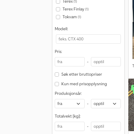
Terex
(1)
Terex Finlay
(1)
Tokvam
(1)
Modell:
Pris:
-
T
Søk etter bruttopriser
Kun med prisopplysning
Produksjonsår:
-
Totalvekt [kg]:
-