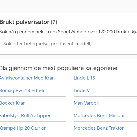
0
0
0
Brukt pulverisator
(7)
0
Søk nå gjennom hele TruckScout24 med over 120 000 brukte kjø
k
j
ø
p
s
f
Bla gjennom de mest populære kategoriene:
o
Avfallscontainer Med Kran
Linde L 16
r
e
Bomag Bw 219 Pdh-5
Linde V
s
p
Böcker Kran
Man Varebil
ø
r
Kabelstyrt Rull-Av Tipper
Mercedes Benz Minibuss
s
l
Krampe Hp 20 Carrier
Mercedes Benz Traktor
e
r