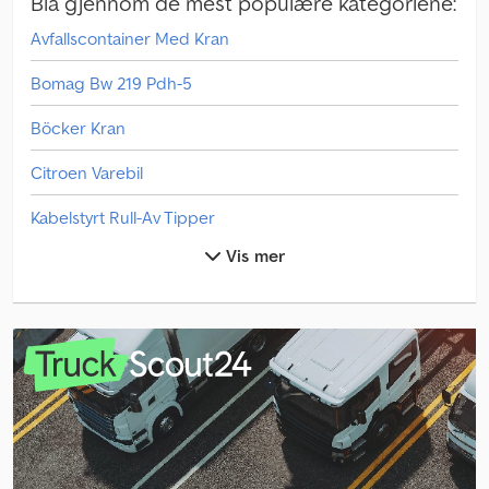
Bla gjennom de mest populære kategoriene:
Avfallscontainer Med Kran
Bomag Bw 219 Pdh-5
Böcker Kran
Citroen Varebil
Kabelstyrt Rull-Av Tipper
Vis mer
Krampe Hp 20 Carrier
Linde E 30
Linde H 30
Linde L 10
Linde L 12
Linde L 14