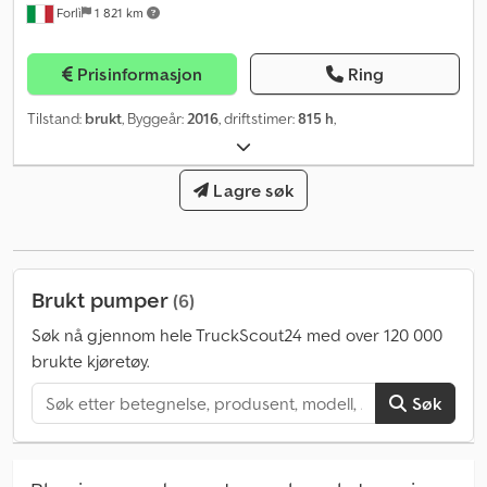
Forlì
1 821 km
Prisinformasjon
Ring
Tilstand:
brukt
, Byggeår:
2016
, driftstimer:
815 h
,
Lagre søk
Brukt pumper
(6)
Søk nå gjennom hele TruckScout24 med over 120 000
brukte kjøretøy.
Søk