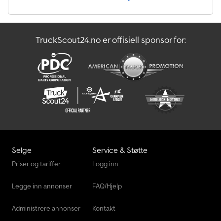
Piaggio Porter Kipper
TruckScout24.no er offisiell sponsor for:
Scania Lastebiler
Scania P 400
Selge
Service & Støtte
Priser og tariffer
Logg inn
Legge inn annonser
FAQ/Hjelp
Administrere annonser
Kontakt