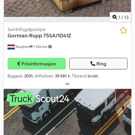
1
/
13
Sentrifugalpumpe
Gorman-Rupp
75SA/1D41Z
Rucphen
1 024 km
Prisinformasjon
Ring
Byggeår:
2001
, driftstimer:
39 681 h
, Tilstand:
brukt
,