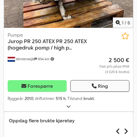
1
/
6
Pumpe
Jurop
PR 250 ATEX PR 250 ATEX
(hogedruk pomp / high p...
2 500 €
Winterswijk
954 km
Fast pris pluss MVA
(3 025 € brutto)
Forespørre
Ring
Byggeår:
2010
, driftstimer:
515 h
, Tilstand:
brukt
,
Oppdag flere brukte kjøretøy