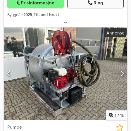
Prisinformasjon
Ring
Byggeår:
2025
, Tilstand:
brukt
,
Annonse
1
/
15
Pumpe