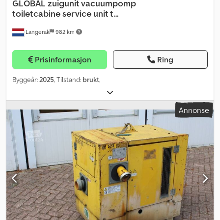
GLOBAL
zuigunit vacuumpomp
toiletcabine service unit t...
Langerak
982 km
Prisinformasjon
Ring
Byggeår:
2025
, Tilstand:
brukt
,
Annonse