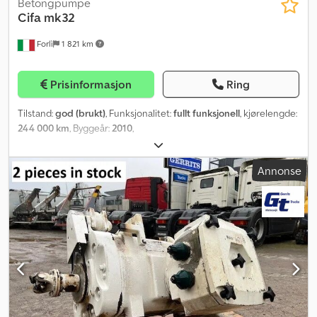
Betongpumpe
Cifa
mk32
Forlì
1 821 km
Prisinformasjon
Ring
Tilstand:
god (brukt)
, Funksjonalitet:
fullt funksjonell
, kjørelengde:
244 000 km
, Byggeår:
2010
,
Annonse