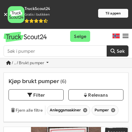
TruckScout24
Til appen
Gratis i butikken
Selge
Søk
/ ... / Brukt pumper
Kjøp brukt pumper
(6)
Filter
Relevans
Anleggsmaskiner
Pumper
Fjern alle filtre