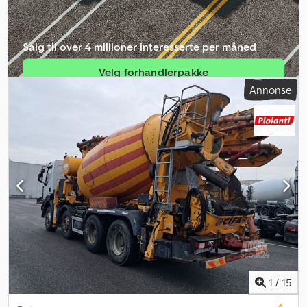
Salg til over 4 millioner interesserte per måned
Velg forhandlerpakke
Annonse
Opprett enkeltannonse
1
/
15