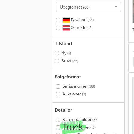
Ubegrenset
(88)
Tyskland
(85)
Østerrike
(3)
T
Tilstand
Ny
(2)
Brukt
(86)
Lemken Rubin 10/500 Kua
Väderstad Carrier Xl 625
Salgsformat
Småannonser
(88)
Auksjoner
(0)
Detaljer
Kun med bilder
(87)
Månedlig over 140 000
Kun med video
(0)
kjøpsforespørsler