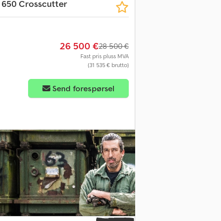
r 650 Crosscutter
26 500 €
28 500 €
Fast pris pluss MVA
(31 535 € brutto)
Send forespørsel