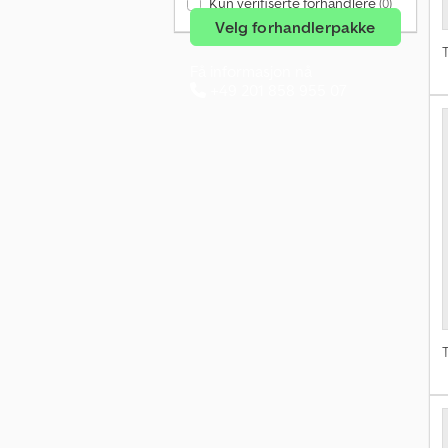
Kun verifiserte forhandlere
(0)
Velg forhandlerpakke
T
Få informasjon nå
+49 201 858 955 07
T