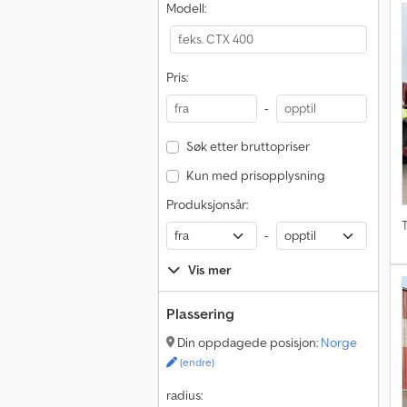
Modell:
Pris:
-
Søk etter bruttopriser
Kun med prisopplysning
Produksjonsår:
T
-
Vis mer
Plassering
Din oppdagede posisjon:
Norge
(endre)
radius: