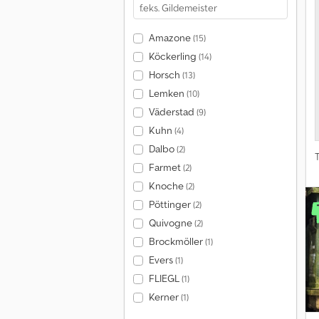
Amazone
(15)
Köckerling
(14)
Horsch
(13)
Lemken
(10)
Väderstad
(9)
Kuhn
(4)
Dalbo
(2)
T
Farmet
(2)
Knoche
(2)
Pöttinger
(2)
Quivogne
(2)
Brockmöller
(1)
Evers
(1)
FLIEGL
(1)
Kerner
(1)