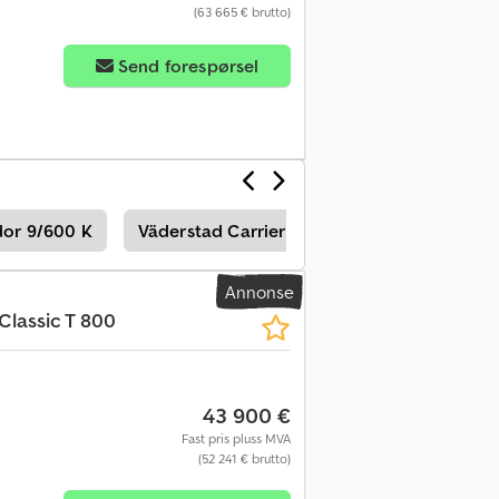
(63 665 € brutto)
Send forespørsel
or 9/600 K
Väderstad Carrier 650
Lemken Rubin 
Annonse
Classic T 800
43 900 €
Fast pris pluss MVA
(52 241 € brutto)