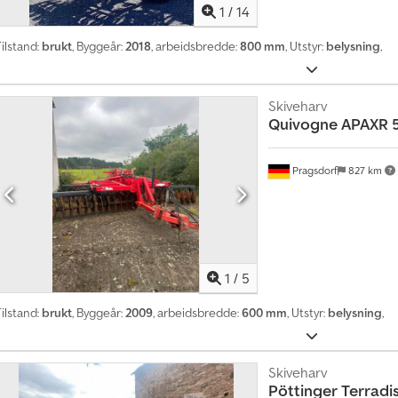
1
/
14
ilstand:
brukt
, Byggeår:
2018
, arbeidsbredde:
800 mm
, Utstyr:
belysning
,
Skiveharv
Quivogne
APAXR 
Pragsdorf
827 km
1
/
5
ilstand:
brukt
, Byggeår:
2009
, arbeidsbredde:
600 mm
, Utstyr:
belysning
,
Skiveharv
Pöttinger
Terradi