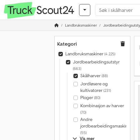
Landbruksmaskiner
Jordbearbeidingsutsty
Kategori
Landbruksmaskiner
(4 225)
Jordbearbeidingsutstyr
(663)
Skålharver
(88)
Jordløsere og
kultivatorer
(231)
Ploger
(80)
Kombinasjon av harver
(70)
Andre
jordbearbeidingsmaskiner
(55)
Vis mer