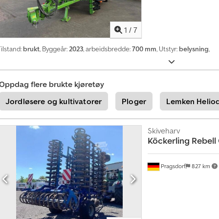
o
n
n
1
/
7
å
ilstand:
brukt
, Byggeår:
2023
, arbeidsbredde:
700 mm
, Utstyr:
belysning
,
+
4
9
2
Oppdag flere brukte kjøretøy
0
1
Jordløsere og kultivatorer
Ploger
Lemken Heliod
8
5
8
Skiveharv
9
Köckerling
Rebell 
5
5
0
Pragsdorf
827 km
7