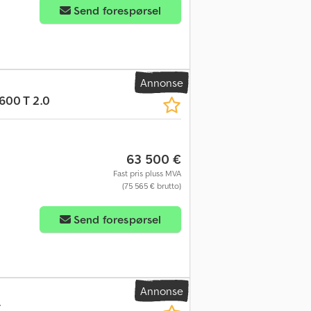
Send forespørsel
Annonse
600 T 2.0
63 500 €
Fast pris pluss MVA
(75 565 € brutto)
Send forespørsel
Annonse
T