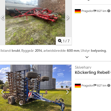
Pragsdorf
827 km
1
/
7
ilstand:
brukt
, Byggeår:
2014
, arbeidsbredde:
600 mm
, Utstyr:
belysning
,
Skiveharv
Köckerling
Rebell
Pragsdorf
827 km