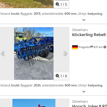
1
/
5
ilstand:
brukt
, Byggeår:
2015
, arbeidsbredde:
600 mm
, Utstyr:
belysning
,
Skiveharv
Köckerling
Rebell 
Pragsdorf
827 km
1
/
8
ilstand:
brukt
, Byggeår:
2024
, arbeidsbredde:
600 mm
, Utstyr:
belysning
,
Skiveharv
Horsch
Joker 8 R