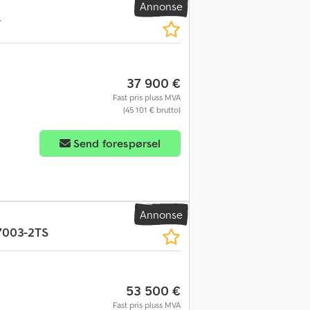
Annonse
T
37 900 €
Fast pris pluss MVA
(45 101 € brutto)
Send forespørsel
Annonse
7003-2TS
53 500 €
Fast pris pluss MVA