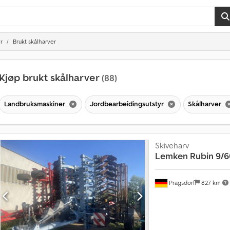
r
Brukt skålharver
Kjøp brukt skålharver
(88)
Landbruksmaskiner
Jordbearbeidingsutstyr
Skålharver
Skiveharv
Lemken
Rubin 9/
M
Pragsdorf
827 km
å
n
e
d