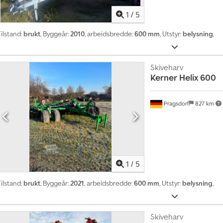
l
i
1
/
5
g
ilstand:
brukt
, Byggeår:
2010
, arbeidsbredde:
600 mm
, Utstyr:
belysning
,
o
v
e
r
Skiveharv
Kerner
Helix 600
1
4
0
Pragsdorf
827 km
0
0
0
k
j
1
/
5
ø
p
ilstand:
brukt
, Byggeår:
2021
, arbeidsbredde:
600 mm
, Utstyr:
belysning
,
s
f
o
Skiveharv