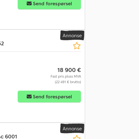
Send forespørsel
Annonse
52
18 900 €
Fast pris pluss MVA
(22 491 € brutto)
Send forespørsel
Annonse
sc 6001