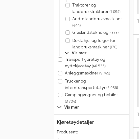
Traktorer og
landbrukstraktorer
(1 094)
Andre landbruksmaskiner
T
(444)
Graslandsteknologi
(373)
Dekk, hjul og felger for
landbruksmaskiner
(170)
Vis mer
Transportkjøretøy og
nyttekjøretøy
(46 535)
Anleggsmaskiner
(9 745)
Trucker og
interntransportutstyr
(5 986)
Campingvogner og bobiler
(3 704)
Vis mer
T
Kjøretøydetaljer
Produsent: