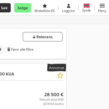
Søk
Selge
Språk
Ønskeliste
(0)
Logg inn
Meny
Relevans
Fjern alle filtre
Annonse
600 KUA
28 500 €
Fast pris pluss MVA
(33 915 € brutto)