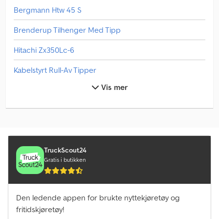
Bergmann Htw 45 S
Brenderup Tilhenger Med Tipp
Hitachi Zx350Lc-6
Kabelstyrt Rull-Av Tipper
Vis mer
Linde E 30
Linde H 30
Linde H20T
Linde L 10
TruckScout24
Gratis i butikken
Linde L 12
Linde L 14
Den ledende appen for brukte nyttekjøretøy og
fritidskjøretøy!
Linde L 16