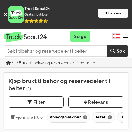
TruckScout24
Til appen
Gratis i butikken
Selge
Søk
/ ... / Brukt tilbehør og reservedeler til belter
Kjøp brukt tilbehør og reservedeler til
belter
(1)
Filter
Relevans
Anleggsmaskiner
Belter
Tilbehø
Fjern alle filtre