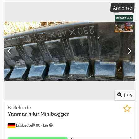
Annonse
1
/
4
Beltekjede
Yanmar
n für Minibagger
Lübbecke
907 km