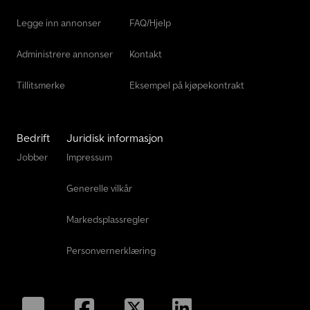
Sennebogen 355 E
Legge inn annonser
FAQ/Hjelp
Volvo Lastebiler
Administrere annonser
Kontakt
Tillitsmerke
Eksempel på kjøpekontrakt
Bedrift
Juridisk informasjon
Jobber
Impressum
Generelle vilkår
Markedsplassregler
Personvernerklæring