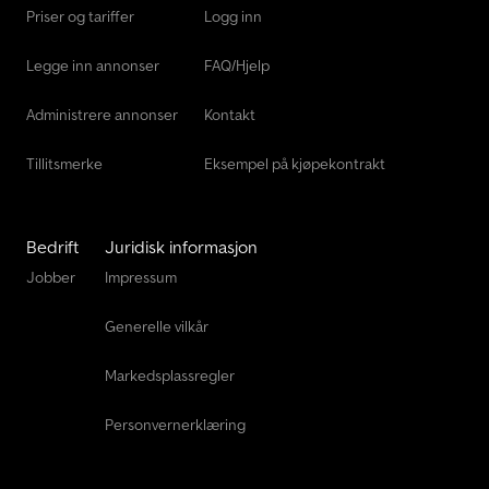
Schäffer 2028 Slt
Priser og tariffer
Logg inn
Tadano Mobilkran
Legge inn annonser
FAQ/Hjelp
Volvo Traktorgraver
Administrere annonser
Kontakt
Tillitsmerke
Eksempel på kjøpekontrakt
Bedrift
Juridisk informasjon
Jobber
Impressum
Generelle vilkår
Markedsplassregler
Personvernerklæring