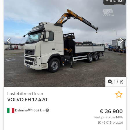
Annonse
1
/
19
Lastebil med kran
VOLVO
FH 12.420
€ 36 900
Dalmine
1 652 km
Fast pris pluss MVA
(€ 45 018 brutto)