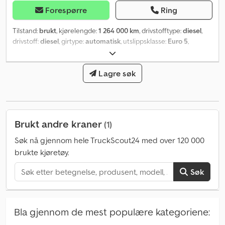
Forespørre
Ring
Tilstand:
brukt
, kjørelengde:
1 264 000 km
, drivstofftype:
diesel
,
drivstoff:
diesel
, girtype:
automatisk
, utslippsklasse:
Euro 5
,
Byggeår:
2013
, Utstyr:
aircondition
,
Lagre søk
Brukt andre kraner
(1)
Søk nå gjennom hele TruckScout24 med over 120 000
brukte kjøretøy.
Søk
Bla gjennom de mest populære kategoriene: