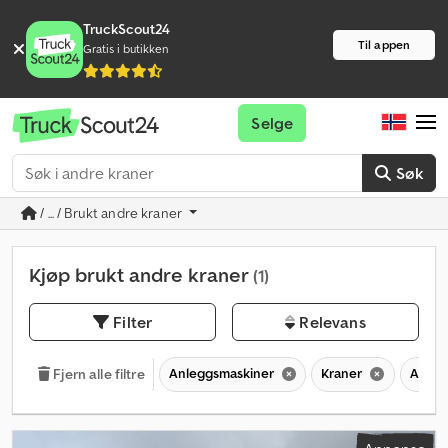
TruckScout24
Til appen
Gratis i butikken
Selge
Søk
/ ... / Brukt andre kraner
Kjøp brukt andre kraner
(1)
Filter
Relevans
Anleggsmaskiner
Kraner
Andre
Fjern alle filtre