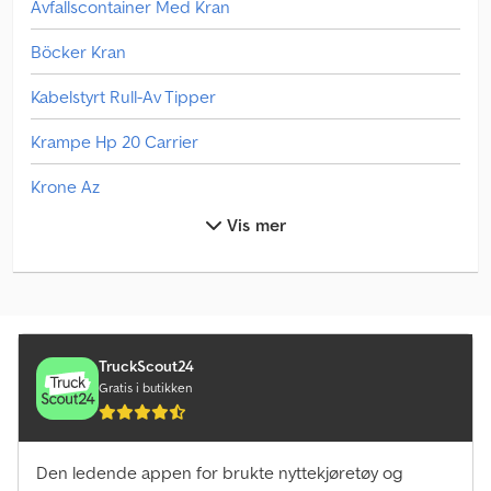
Avfallscontainer Med Kran
Böcker Kran
Kabelstyrt Rull-Av Tipper
Krampe Hp 20 Carrier
Krone Az
Vis mer
Krone Sd
Liebherr Kran
Liebherr Mobilkran
Linde L 10
TruckScout24
Gratis i butikken
Linde L 12
Linde L 14
Den ledende appen for brukte nyttekjøretøy og