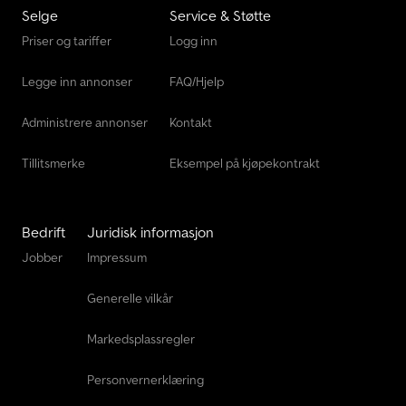
Selge
Service & Støtte
Tec Rotec
Priser og tariffer
Logg inn
Volvo Lastebiler
Legge inn annonser
FAQ/Hjelp
Vw Varebil
Administrere annonser
Kontakt
Tillitsmerke
Eksempel på kjøpekontrakt
Bedrift
Juridisk informasjon
Jobber
Impressum
Generelle vilkår
Markedsplassregler
Personvernerklæring