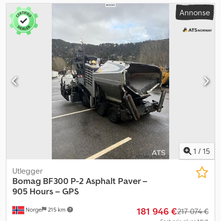
Annonse
1
/
15
Utlegger
Bomag
BF300 P-2 Asphalt Paver –
905 Hours – GPS
181 946 €
Norge
215 km
217 074 €