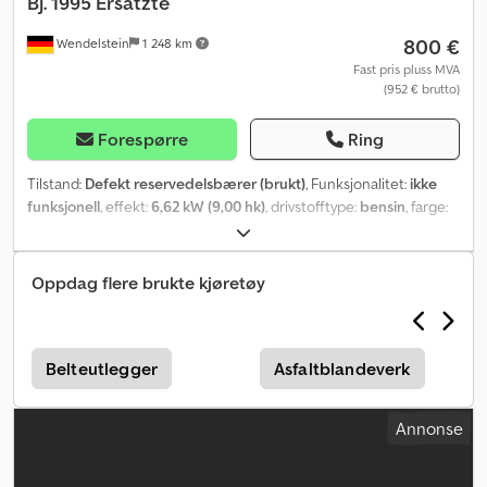
Bj. 1995 Ersatzte
800 €
Wendelstein
1 248 km
Fast pris pluss MVA
(952 € brutto)
Forespørre
Ring
Tilstand:
Defekt reservedelsbærer (brukt)
, Funksjonalitet:
ikke
funksjonell
, effekt:
6,62 kW (9,00 hk)
, drivstofftype:
bensin
, farge:
oransje
, egenvekt:
175 kg
, Byggeår:
1995
,
Oppdag flere brukte kjøretøy
Belteutlegger
Asfaltblandeverk
Annonse