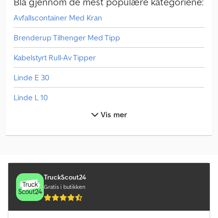
Bla gjennom de mest populære kategoriene:
Avfallscontainer Med Kran
Brenderup Tilhenger Med Tipp
Kabelstyrt Rull-Av Tipper
Linde E 30
Linde L 10
Vis mer
Linde L 12
Linde L 14
Linde L 16
Linde V
TruckScout24
Gratis i butikken
Man Varebil
Mercedes Benz Lastebiler