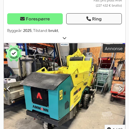
Fast pris pluss MVA
(227 432 € brutto)
Forespørre
Ring
Byggeår:
2025
, Tilstand:
brukt
,
Annonse