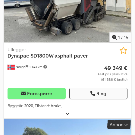
1
/
15
Utlegger
Dynapac
SD1800W asphalt paver
49 349 €
Norge
1 143 km
Fast pris pluss MVA
(61 686 € brutto)
Forespørre
Ring
Byggeår:
2020
, Tilstand:
brukt
,
Annonse