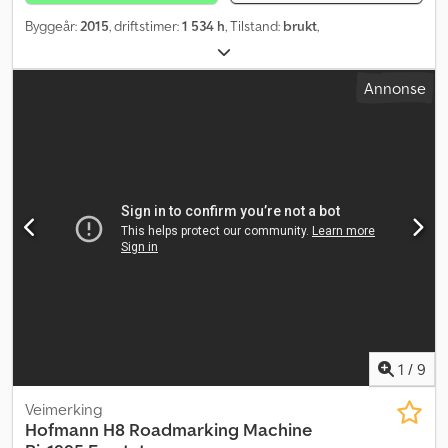
Byggeår:
2015
, driftstimer:
1 534 h
, Tilstand:
brukt
,
Annonse
1
/
9
Veimerking
Hofmann
H8 Roadmarking Machine