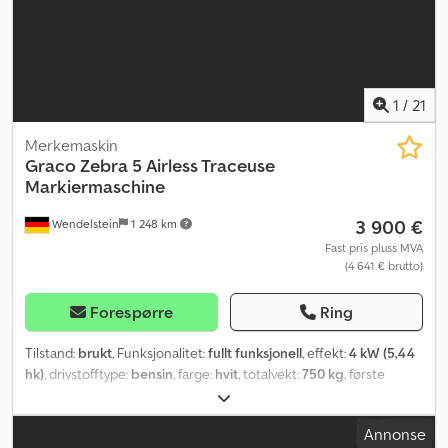
1
/
21
Merkemaskin
Graco
Zebra 5 Airless Traceuse
Markiermaschine
3 900 €
Wendelstein
1 248 km
Fast pris pluss MVA
(4 641 € brutto)
Forespørre
Ring
Tilstand:
brukt
, Funksjonalitet:
fullt funksjonell
, effekt:
4 kW (5,44
hk)
, drivstofftype:
bensin
, farge:
hvit
, totalvekt:
750 kg
, første
registrering:
07/2001
, Byggeår:
2001
,
Annonse