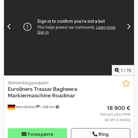
1
/
19
Veimerkingsmaskin
Euroliners
Trassar Bagheera
Markiermaschine Roadmar
18 900 €
Wendelstein
1 248 km
Fast pris pluss MVA
(22 491 € brutto)
Forespørre
Ring