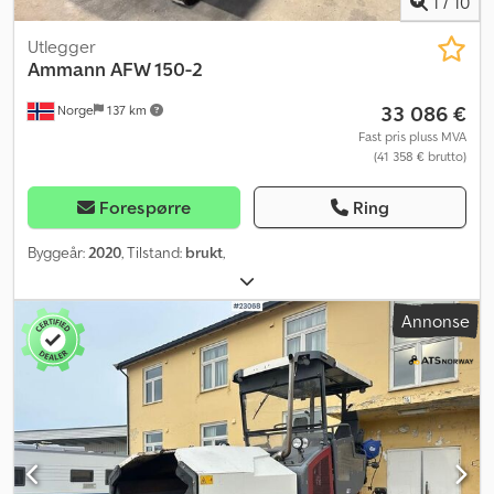
1
/
10
Utlegger
Ammann
AFW 150-2
33 086 €
Norge
137 km
Fast pris pluss MVA
(41 358 € brutto)
Forespørre
Ring
Byggeår:
2020
, Tilstand:
brukt
,
Annonse