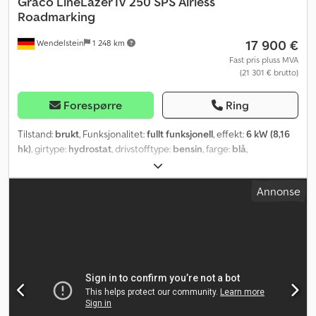
Graco
LineLazer IV 250 SPS Airless
Roadmarking
17 900 €
Wendelstein
1 248 km
Fast pris pluss MVA
(21 301 € brutto)
Forespørre
Ring
Tilstand:
brukt
, Funksjonalitet:
fullt funksjonell
, effekt:
6 kW (8,16
hk)
, girtype:
hydrostat
, drivstofftype:
bensin
, farge:
blå
,
Annonse