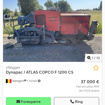
1
/
10
Utlegger
Dynapac
/ ATLAS COPCO F 1200 CS
37 000 €
Waregem
1 112 km
Fast pris pluss MVA
(44 770 € brutto)
Forespørre
Ring