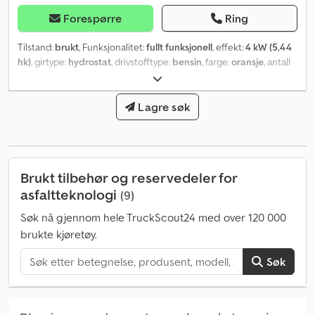
Forespørre
Ring
Tilstand:
brukt
, Funksjonalitet:
fullt funksjonell
, effekt:
4 kW (5,44
hk)
, girtype:
hydrostat
, drivstofftype:
bensin
, farge:
oransje
, antall
seter:
1
, Byggeår:
2002
,
Lagre søk
Brukt tilbehør og reservedeler for
asfaltteknologi
(9)
Søk nå gjennom hele TruckScout24 med over 120 000
brukte kjøretøy.
Søk