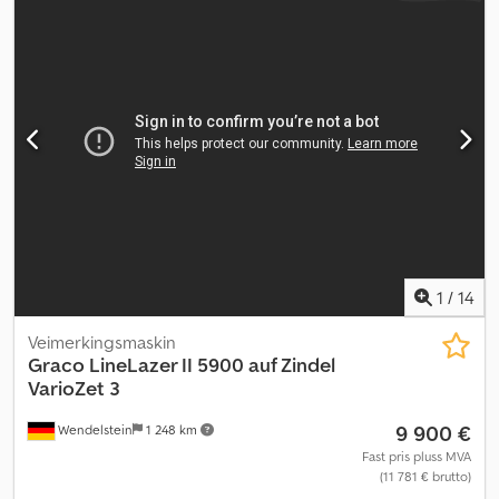
1
/
14
Veimerkingsmaskin
Graco
LineLazer II 5900 auf Zindel
VarioZet 3
9 900 €
Wendelstein
1 248 km
Fast pris pluss MVA
(11 781 € brutto)