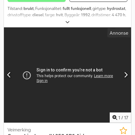
Tilstand:
brukt
, Funksjonalitet:
fullt funksjonell
, girtype:
hydrostat
,
drivstofftype:
diesel
, farge:
hvit
, Byggeår:
1992
, driftstimer:
4 470 h
,
Utstyr:
aircondition, førerhus
,
Annonse
1
/
17
Veimerking