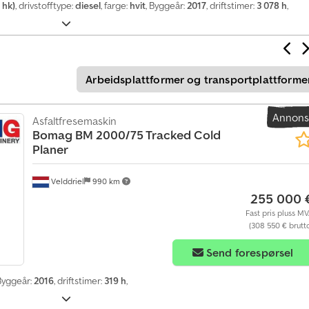
 hk)
, drivstofftype:
diesel
, farge:
hvit
, Byggeår:
2017
, driftstimer:
3 078 h
,
Arbeidsplattformer og transportplattforme
Annon
Asfaltfresemaskin
Bomag
BM 2000/75 Tracked Cold
Planer
Velddriel
990 km
255 000 
Fast pris pluss M
(308 550 € brutt
Send forespørsel
 Byggeår:
2016
, driftstimer:
319 h
,