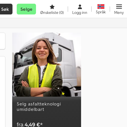
Søk
Selge
Språk
Ønskeliste
(0)
Logg inn
Meny
Selg asfaltteknologi
umiddelbart
fra
4,49 €
*