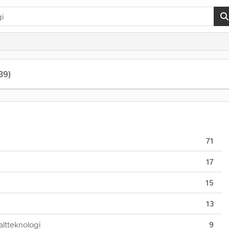
39)
71
17
15
13
altteknologi
9