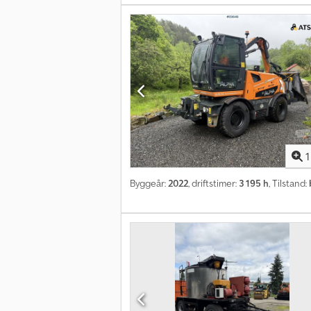
1
Byggeår:
2022
, driftstimer:
3 195 h
, Tilstand: