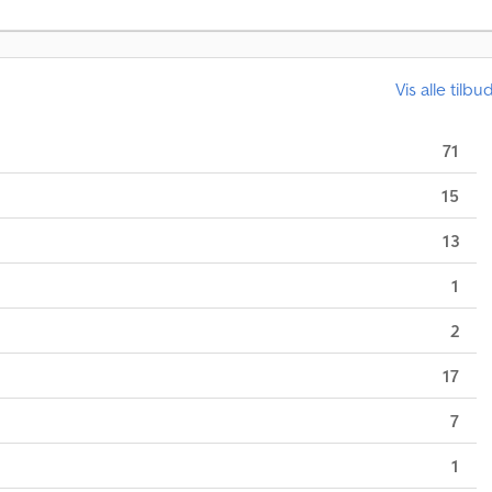
Vis alle tilbu
71
15
13
1
2
17
7
1