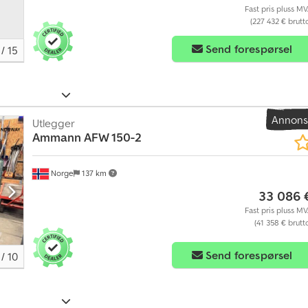
Fast pris pluss M
(227 432 € brutt
Send forespørsel
/
15
Annon
Utlegger
Ammann
AFW 150-2
Norge
137 km
33 086 
Fast pris pluss M
(41 358 € brutt
Send forespørsel
/
10