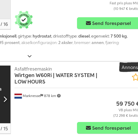
Fast pris pluss M
(10 947 € brutt
Send forespørsel
/
16
unksjonell
, girtype:
hydrostat
, drivstofftype:
diesel
, egenvekt:
7 500 kg
,
95 prosent
, akselkonfigurasjon:
2 aksler
, bremser:
annen
, fjæring:
Annon
Asfaltfresemaskin
Wirtgen
W60Ri | WATER SYSTEM |
LOW HOURS
Marknesse
878 km
59 750 
VB pluss M
(72 298 € brutt
Send forespørsel
/
15