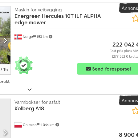
Annon
Maskin for veibygging
Energreen
Hercules 10T ILF ALPHA
edge mower
Norge
153 km
222 042 
Fast pris pluss M
(277 552 € brutt
Send forespørsel
/
15
brukt
,
Annon
Varmbokser for asfalt
Kolberg
A18
Gniezno
1 044 km
8 900 