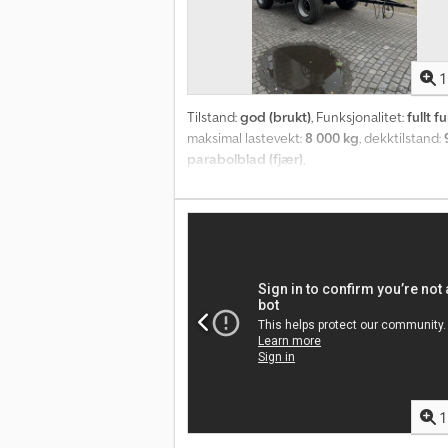
1
Tilstand:
god (brukt)
, Funksjonalitet:
fullt f
maksimal lastevekt:
8 000 kg
, dekktilstand:
parabolblad (fjær)
,
1