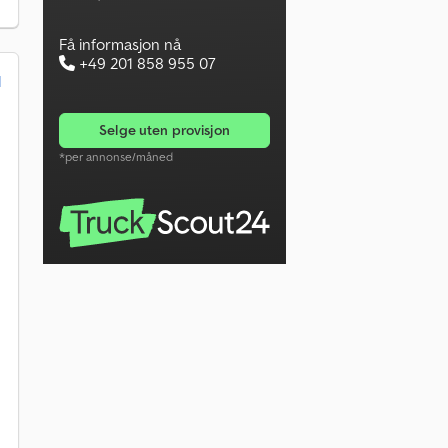
Få informasjon nå
+49 201 858 955 07
d
selge uten provisjon
*per annonse/måned