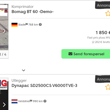
Annon
Komprimator
Bomag
BT 60 -Demo-
Stade
768 km
1 850 
Fast pris pluss M
(2 202 € brutt
Send forespørsel
1
/
4
Annon
Utlegger
Dynapac
SD2500CS V6000TVE-3
Velddriel
990 km