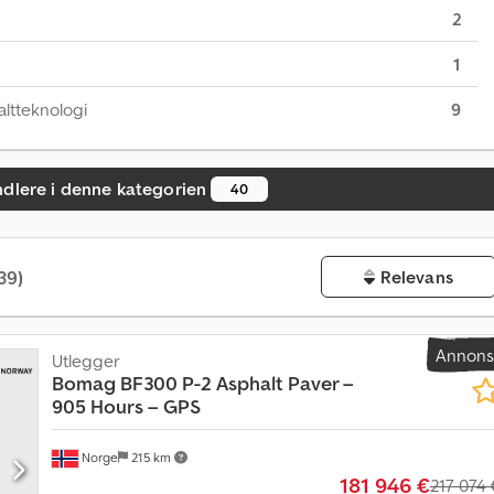
2
1
altteknologi
9
dlere i denne kategorien
40
39)
Relevans
Annon
Utlegger
Bomag
BF300 P-2 Asphalt Paver –
905 Hours – GPS
Norge
215 km
181 946 €
217 074 