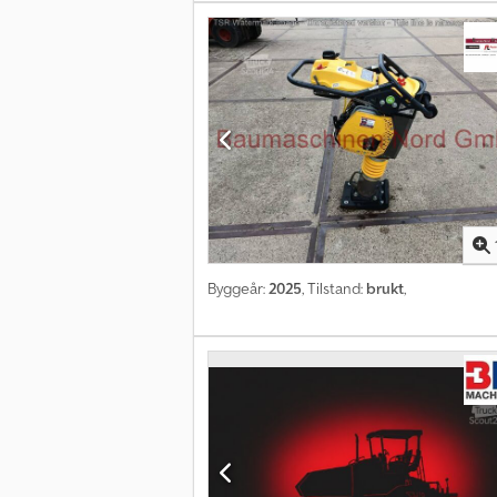
Byggeår:
2025
, Tilstand:
brukt
,